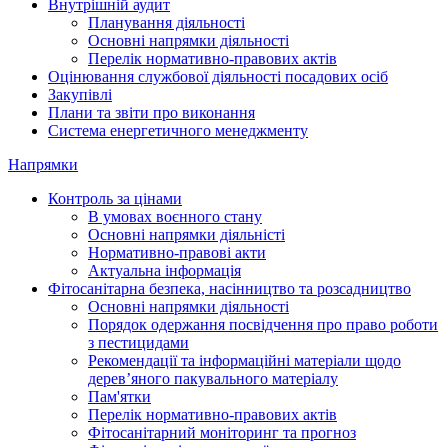
Внутрішній аудит
Планування діяльності
Основні напрямки діяльності
Перелік нормативно-правових актів
Оцінювання службової діяльності посадових осіб
Закупівлі
Плани та звіти про виконання
Система енергетичного менеджменту
Напрямки
Контроль за цінами
В умовах воєнного стану
Основні напрямки діяльністі
Нормативно-правові акти
Актуальна інформація
Фітосанітарна безпека, насінництво та розсадництво
Основні напрямки діяльності
Порядок одержання посвідчення про право роботи
з пестицидами
Рекомендації та інформаційні матеріали щодо
дерев’яного пакувального матеріалу
Пам'ятки
Перелік нормативно-правових актів
Фітосанітарний моніторинг та прогноз