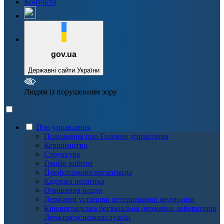
Контакти
gov.ua
Державні сайти України
Людям із порушенням зору
Про управління
Положення про Головне управління
Керівництво
Структура
Графік роботи
Профспілкова організація
Кадрова політика
Очищення влади
Державні установи ветеринарної медицини
Кіровоградська регіональна державна лабораторія
Держпродспоживслужби