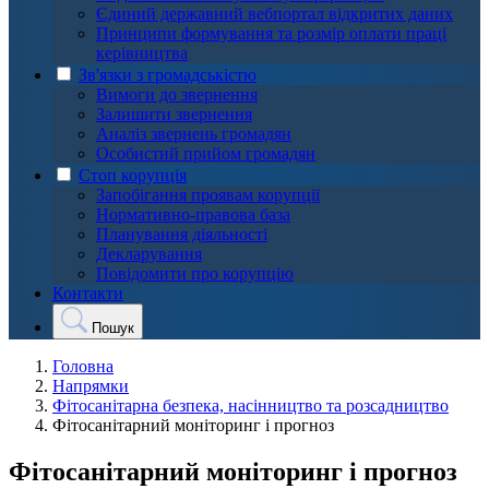
Єдиний державний вебпортал відкритих даних
Принципи формування та розмір оплати праці
керівництва
Зв'язки з громадськістю
Вимоги до звернення
Залишити звернення
Аналіз звернень громадян
Особистий прийом громадян
Стоп корупція
Запобігання проявам корупції
Нормативно-правова база
Планування діяльності
Декларування
Повідомити про корупцію
Контакти
Пошук
Головна
Напрямки
Фітосанітарна безпека, насінництво та розсадництво
Фітосанітарний моніторинг і прогноз
Фітосанітарний моніторинг і прогноз