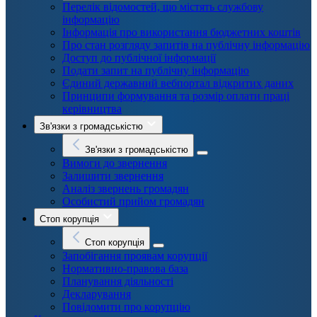
Перелік відомостей, що містять службову
інформацію
Інформація про використання бюджетних коштів
Про стан розгляду запитів на публічну інформацію
Доступ до публічної інформації
Подати запит на публічну інформацію
Єдиний державний вебпортал відкритих даних
Принципи формування та розмір оплати праці
керівництва
Зв'язки з громадськістю
Зв'язки з громадськістю
Вимоги до звернення
Залишити звернення
Аналіз звернень громадян
Особистий прийом громадян
Стоп корупція
Стоп корупція
Запобігання проявам корупції
Нормативно-правова база
Планування діяльності
Декларування
Повідомити про корупцію