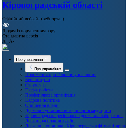
Кіровоградській області
Офіційний вебсайт (вебпортал)
Людям із порушенням зору
Стандартна версія
A+
A-
Про управління
Про управління
Положення про Головне управління
Керівництво
Структура
Графік роботи
Профспілкова організація
Кадрова політика
Очищення влади
Державні установи ветеринарної медицини
Кіровоградська регіональна державна лабораторія
Держпродспоживслужби
Державна установа «Кіровоградська фітосанітарна