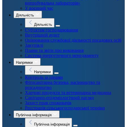
випробувальна лабораторія»
У воєнний час
Діяльність
Діяльність
Суб'єктам господарювання
Внутрішній аудит
Оцінювання службової діяльності посадових осіб
Закупівлі
Плани та звіти про виконання
Система енергетичного менеджменту
Напрямки
Напрямки
Контроль за цінами
Фітосанітарна безпека, насінництво та
розсадництво
Харчові продукти та ветеринарна медицина
Санітарно-епідеміологічний нагляд
Захист прав споживачів
Реєстрація сільськогосподарської техніки
Публічна інформація
Публічна інформація