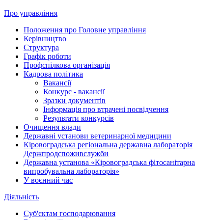
Про управління
Положення про Головне управління
Керівництво
Структура
Графік роботи
Профспілкова організація
Кадрова політика
Вакансії
Конкурс - вакансії
Зразки документів
Інформація про втрачені посвідчення
Результати конкурсів
Очищення влади
Державні установи ветеринарної медицини
Кіровоградська регіональна державна лабораторія
Держпродспоживслужби
Державна установа «Кіровоградська фітосанітарна
випробувальна лабораторія»
У воєнний час
Діяльність
Суб'єктам господарювання