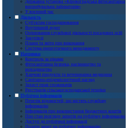
Державна установа «Кіровоградська фітосанітарна
випробувальна лабораторія»
У воєнний час
Діяльність
Суб'єктам господарювання
Внутрішній аудит
Оцінювання службової діяльності посадових осіб
Закупівлі
Плани та звіти про виконання
Система енергетичного менеджменту
Напрямки
Контроль за цінами
Фітосанітарна безпека, насінництво та
розсадництво
Харчові продукти та ветеринарна медицина
Санітарно-епідеміологічний нагляд
Захист прав споживачів
Реєстрація сільськогосподарської техніки
Публічна інформація
Перелік відомостей, що містять службову
інформацію
Інформація про використання бюджетних коштів
Про стан розгляду запитів на публічну інформацію
Доступ до публічної інформації
Подати запит на публічну інформацію