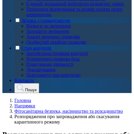
Єдиний державний вебпортал відкритих даних
Принципи формування та розмір оплати праці
керівництва
Зв'язки з громадськістю
Вимоги до звернення
Залишити звернення
Аналіз звернень громадян
Особистий прийом громадян
Стоп корупція
Запобігання проявам корупції
Нормативно-правова база
Планування діяльності
Декларування
Повідомити про корупцію
Контакти
Пошук
Головна
Напрямки
Фітосанітарна безпека, насінництво та розсадництво
Розпорядження про запровадження або скасування
карантинного режиму