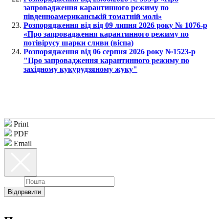
запровадження карантинного режиму по
південноамериканській томатній молі»
Розпорядження від від 09 липня 2026 року № 1076-р
«Про запровадження карантинного режиму по
потівірусу шарки сливи (віспа)
Розпорядження від 06 серпня 2026 року №1523-р
"Про запровадження карантинного режиму по
західному кукурудзяному жуку"
Print
PDF
Email
Email
Відправити