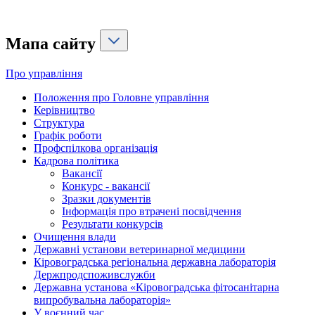
Мапа сайту
Про управління
Положення про Головне управління
Керівництво
Структура
Графік роботи
Профспілкова організація
Кадрова політика
Вакансії
Конкурс - вакансії
Зразки документів
Інформація про втрачені посвідчення
Результати конкурсів
Очищення влади
Державні установи ветеринарної медицини
Кіровоградська регіональна державна лабораторія
Держпродспоживслужби
Державна установа «Кіровоградська фітосанітарна
випробувальна лабораторія»
У воєнний час