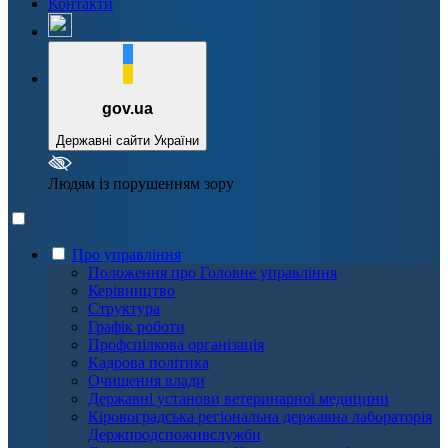
Контакти
gov.ua
Державні сайти України
Людям із порушенням зору
Про управління
Положення про Головне управління
Керівництво
Структура
Графік роботи
Профспілкова організація
Кадрова політика
Очищення влади
Державні установи ветеринарної медицини
Кіровоградська регіональна державна лабораторія
Держпродспоживслужби