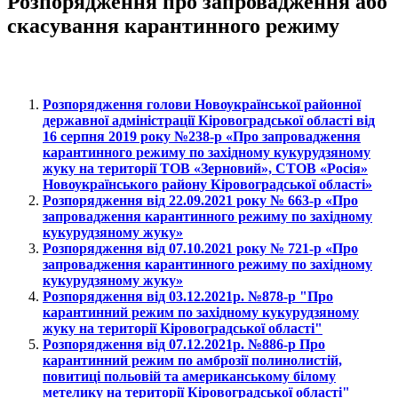
Розпорядження про запровадження або
скасування карантинного режиму
Розпорядження голови Новоукраїнської районної
державної адміністрації Кіровоградської області від
16 серпня 2019 року №238-р «Про запровадження
карантинного режиму по західному кукурудзяному
жуку на території ТОВ «Зерновий», СТОВ «Росія»
Новоукраїнського району Кіровоградської області»
Розпорядження від 22.09.2021 року № 663-р «Про
запровадження карантинного режиму по західному
кукурудзяному жуку»
Розпорядження від 07.10.2021 року № 721-р «Про
запровадження карантинного режиму по західному
кукурудзяному жуку»
Розпорядження від 03.12.2021р. №878-р "Про
карантинний режим по західному кукурудзяному
жуку на території Кіровоградської області"
Розпорядження від 07.12.2021р. №886-р Про
карантинний режим по амброзії полинолистій,
повитиці польовій та американському білому
метелику на території Кіровоградської області"