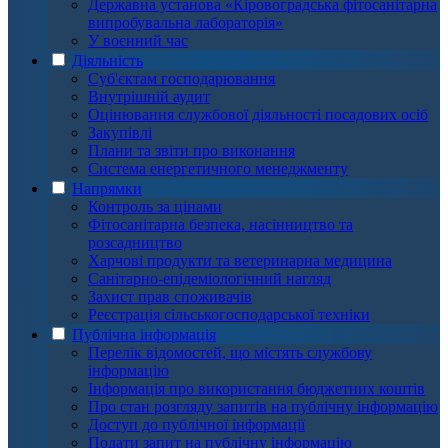
Державна установа «Кіровоградська фітосанітарна
випробувальна лабораторія»
У воєнний час
Діяльність
Суб'єктам господарювання
Внутрішній аудит
Оцінювання службової діяльності посадових осіб
Закупівлі
Плани та звіти про виконання
Система енергетичного менеджменту
Напрямки
Контроль за цінами
Фітосанітарна безпека, насінництво та
розсадництво
Харчові продукти та ветеринарна медицина
Санітарно-епідеміологічний нагляд
Захист прав споживачів
Реєстрація сільськогосподарської техніки
Публічна інформація
Перелік відомостей, що містять службову
інформацію
Інформація про використання бюджетних коштів
Про стан розгляду запитів на публічну інформацію
Доступ до публічної інформації
Подати запит на публічну інформацію