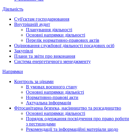
Діяльність
Суб'єктам господарювання
Внутрішній аудит
Планування діяльності
Основні напрямки діяльності
Перелік нормативно-правових актів
Оцінювання службової діяльності посадових осіб
Закупівлі
Плани та звіти про виконання
Система енергетичного менеджменту
Напрямки
Контроль за цінами
В умовах воєнного стану
Основні напрямки діяльністі
Нормативно-правові акти
Актуальна інформація
Фітосанітарна безпека, насінництво та розсадництво
Основні напрямки діяльності
Порядок одержання посвідчення про право роботи
з пестицидами
Рекомендації та інформаційні матеріали щодо