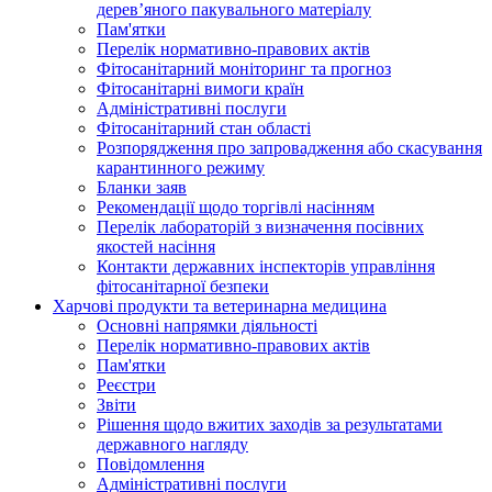
дерев’яного пакувального матеріалу
Пам'ятки
Перелік нормативно-правових актів
Фітосанітарний моніторинг та прогноз
Фітосанітарні вимоги країн
Адміністративні послуги
Фітосанітарний стан області
Розпорядження про запровадження або скасування
карантинного режиму
Бланки заяв
Рекомендації щодо торгівлі насінням
Перелік лабораторій з визначення посівних
якостей насіння
Контакти державних інспекторів управління
фітосанітарної безпеки
Харчові продукти та ветеринарна медицина
Основні напрямки діяльності
Перелік нормативно-правових актів
Пам'ятки
Реєстри
Звіти
Рішення щодо вжитих заходів за результатами
державного нагляду
Повідомлення
Адміністративні послуги