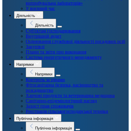
випробувальна лабораторія»
У воєнний час
Діяльність
Діяльність
Суб'єктам господарювання
Внутрішній аудит
Оцінювання службової діяльності посадових осіб
Закупівлі
Плани та звіти про виконання
Система енергетичного менеджменту
Напрямки
Напрямки
Контроль за цінами
Фітосанітарна безпека, насінництво та
розсадництво
Харчові продукти та ветеринарна медицина
Санітарно-епідеміологічний нагляд
Захист прав споживачів
Реєстрація сільськогосподарської техніки
Публічна інформація
Публічна інформація