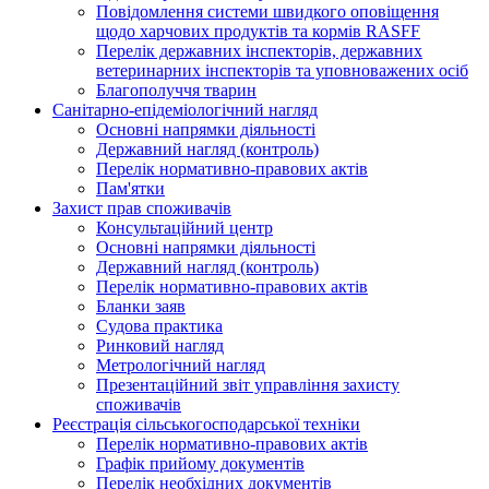
Повідомлення системи швидкого оповіщення
щодо харчових продуктів та кормів RASFF
Перелік державних інспекторів, державних
ветеринарних інспекторів та уповноважених осіб
Благополуччя тварин
Санітарно-епідеміологічний нагляд
Основні напрямки діяльності
Державний нагляд (контроль)
Перелік нормативно-правових актів
Пам'ятки
Захист прав споживачів
Консультаційний центр
Основні напрямки діяльності
Державний нагляд (контроль)
Перелік нормативно-правових актів
Бланки заяв
Судова практика
Ринковий нагляд
Метрологічний нагляд
Презентаційний звіт управління захисту
споживачів
Реєстрація сільськогосподарської техніки
Перелік нормативно-правових актів
Графік прийому документів
Перелік необхідних документів