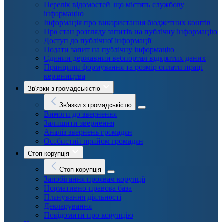
Перелік відомостей, що містять службову
інформацію
Інформація про використання бюджетних коштів
Про стан розгляду запитів на публічну інформацію
Доступ до публічної інформації
Подати запит на публічну інформацію
Єдиний державний вебпортал відкритих даних
Принципи формування та розмір оплати праці
керівництва
Зв'язки з громадськістю
Зв'язки з громадськістю
Вимоги до звернення
Залишити звернення
Аналіз звернень громадян
Особистий прийом громадян
Стоп корупція
Стоп корупція
Запобігання проявам корупції
Нормативно-правова база
Планування діяльності
Декларування
Повідомити про корупцію