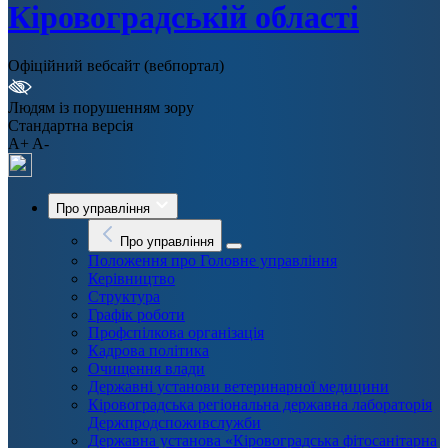
Кіровоградській області
Офіційний вебсайт (вебпортал)
Людям із порушенням зору
Стандартна версія
A+
A-
Про управління
Про управління
Положення про Головне управління
Керівництво
Структура
Графік роботи
Профспілкова організація
Кадрова політика
Очищення влади
Державні установи ветеринарної медицини
Кіровоградська регіональна державна лабораторія
Держпродспоживслужби
Державна установа «Кіровоградська фітосанітарна