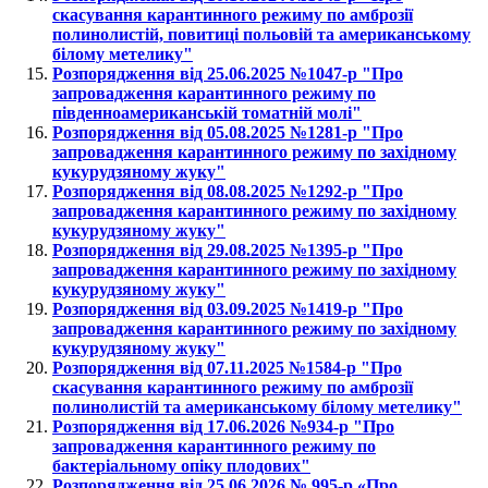
скасування карантинного режиму по амброзії
полинолистій, повитиці польовій та американському
білому метелику"
Розпорядження від 25.06.2025 №1047-р "Про
запровадження карантинного режиму по
південноамериканській томатній молі"
Розпорядження від 05.08.2025 №1281-р "Про
запровадження карантинного режиму по західному
кукурудзяному жуку"
Розпорядження від 08.08.2025 №1292-р "Про
запровадження карантинного режиму по західному
кукурудзяному жуку"
Розпорядження від 29.08.2025 №1395-р "Про
запровадження карантинного режиму по західному
кукурудзяному жуку"
Розпорядження від 03.09.2025 №1419-р "Про
запровадження карантинного режиму по західному
кукурудзяному жуку"
Розпорядження від 07.11.2025 №1584-р "Про
скасування карантинного режиму по амброзії
полинолистій та американському білому метелику"
Розпорядження від 17.06.2026 №934-р "Про
запровадження карантинного режиму по
бактеріальному опіку плодових"
Розпорядження від 25.06.2026 № 995-р «Про