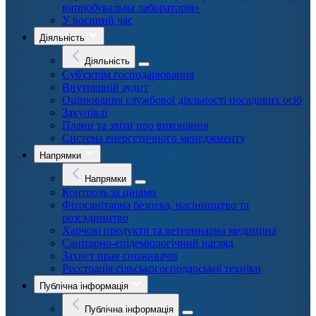
випробувальна лабораторія»
У воєнний час
Діяльність
Діяльність
Суб'єктам господарювання
Внутрішній аудит
Оцінювання службової діяльності посадових осіб
Закупівлі
Плани та звіти про виконання
Система енергетичного менеджменту
Напрямки
Напрямки
Контроль за цінами
Фітосанітарна безпека, насінництво та
розсадництво
Харчові продукти та ветеринарна медицина
Санітарно-епідеміологічний нагляд
Захист прав споживачів
Реєстрація сільськогосподарської техніки
Публічна інформація
Публічна інформація