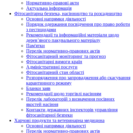
Нормативно-правові акти
Актуальна інформація
Фітосанітарна безпека, насінництво та розсадництво
Основні напрямки діяльності
Порядок одержання посвідчення про право роботи
з пестицидами
Рекомендації та інформаційні матеріали щодо
дерев’яного пакувального матеріалу
Пам'ятки
Перелік нормативно-правових актів
Фітосанітарний моніторинг та прогноз
Фітосанітарні вимоги країн
Адміністративні послуги
Фітосанітарний стан області
Розпорядження про запровадження або скасування
карантинного режиму
Бланки заяв
Рекомендації щодо торгівлі насінням
Перелік лабораторій з визначення посівних
якостей насіння
Контакти державних інспекторів управління
фітосанітарної безпеки
Харчові продукти та ветеринарна медицина
Основні напрямки діяльності
Перелік нормативно-правових актів