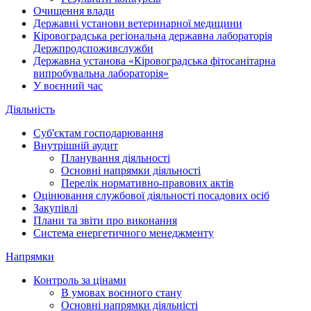
Очищення влади
Державні установи ветеринарної медицини
Кіровоградська регіональна державна лабораторія
Держпродспоживслужби
Державна установа «Кіровоградська фітосанітарна
випробувальна лабораторія»
У воєнний час
Діяльність
Суб'єктам господарювання
Внутрішній аудит
Планування діяльності
Основні напрямки діяльності
Перелік нормативно-правових актів
Оцінювання службової діяльності посадових осіб
Закупівлі
Плани та звіти про виконання
Система енергетичного менеджменту
Напрямки
Контроль за цінами
В умовах воєнного стану
Основні напрямки діяльністі