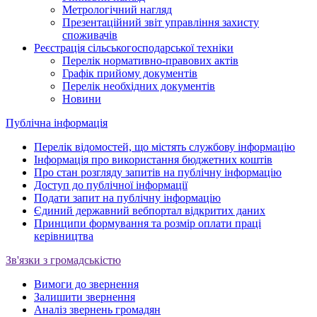
Метрологічний нагляд
Презентаційний звіт управління захисту
споживачів
Реєстрація сільськогосподарської техніки
Перелік нормативно-правових актів
Графік прийому документів
Перелік необхідних документів
Новини
Публічна інформація
Перелік відомостей, що містять службову інформацію
Інформація про використання бюджетних коштів
Про стан розгляду запитів на публічну інформацію
Доступ до публічної інформації
Подати запит на публічну інформацію
Єдиний державний вебпортал відкритих даних
Принципи формування та розмір оплати праці
керівництва
Зв'язки з громадськістю
Вимоги до звернення
Залишити звернення
Аналіз звернень громадян