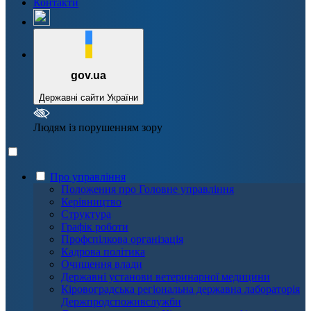
Контакти
gov.ua
Державні сайти України
Людям із порушенням зору
Про управління
Положення про Головне управління
Керівництво
Структура
Графік роботи
Профспілкова організація
Кадрова політика
Очищення влади
Державні установи ветеринарної медицини
Кіровоградська регіональна державна лабораторія
Держпродспоживслужби