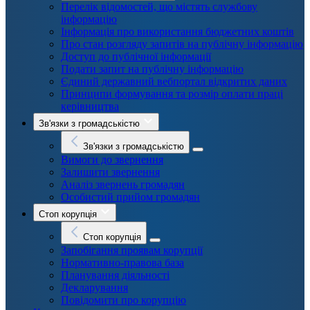
Перелік відомостей, що містять службову
інформацію
Інформація про використання бюджетних коштів
Про стан розгляду запитів на публічну інформацію
Доступ до публічної інформації
Подати запит на публічну інформацію
Єдиний державний вебпортал відкритих даних
Принципи формування та розмір оплати праці
керівництва
Зв'язки з громадськістю
Зв'язки з громадськістю
Вимоги до звернення
Залишити звернення
Аналіз звернень громадян
Особистий прийом громадян
Стоп корупція
Стоп корупція
Запобігання проявам корупції
Нормативно-правова база
Планування діяльності
Декларування
Повідомити про корупцію