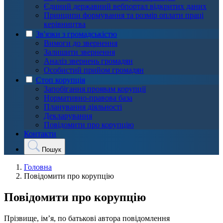
Єдиний державний вебпортал відкритих даних
Принципи формування та розмір оплати праці
керівництва
Зв'язки з громадськістю
Вимоги до звернення
Залишити звернення
Аналіз звернень громадян
Особистий прийом громадян
Стоп корупція
Запобігання проявам корупції
Нормативно-правова база
Планування діяльності
Декларування
Повідомити про корупцію
Контакти
Пошук
Головна
Повідомити про корупцію
Повідомити про корупцію
Прізвище, ім’я, по батькові автора повідомлення