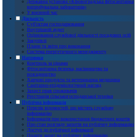
Державна установа «Кіровоградська фітосанітарна
випробувальна лабораторія»
У воєнний час
Діяльність
Суб'єктам господарювання
Внутрішній аудит
Оцінювання службової діяльності посадових осіб
Закупівлі
Плани та звіти про виконання
Система енергетичного менеджменту
Напрямки
Контроль за цінами
Фітосанітарна безпека, насінництво та
розсадництво
Харчові продукти та ветеринарна медицина
Санітарно-епідеміологічний нагляд
Захист прав споживачів
Реєстрація сільськогосподарської техніки
Публічна інформація
Перелік відомостей, що містять службову
інформацію
Інформація про використання бюджетних коштів
Про стан розгляду запитів на публічну інформацію
Доступ до публічної інформації
Подати запит на публічну інформацію