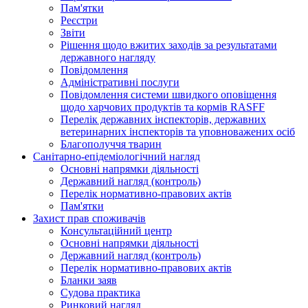
Пам'ятки
Реєстри
Звіти
Рішення щодо вжитих заходів за результатами
державного нагляду
Повідомлення
Адміністративні послуги
Повідомлення системи швидкого оповіщення
щодо харчових продуктів та кормів RASFF
Перелік державних інспекторів, державних
ветеринарних інспекторів та уповноважених осіб
Благополуччя тварин
Санітарно-епідеміологічний нагляд
Основні напрямки діяльності
Державний нагляд (контроль)
Перелік нормативно-правових актів
Пам'ятки
Захист прав споживачів
Консультаційний центр
Основні напрямки діяльності
Державний нагляд (контроль)
Перелік нормативно-правових актів
Бланки заяв
Судова практика
Ринковий нагляд