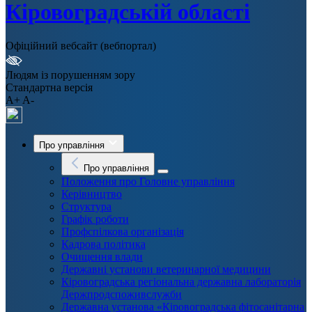
Кіровоградській області
Офіційний вебсайт (вебпортал)
Людям із порушенням зору
Стандартна версія
A+
A-
Про управління
Про управління
Положення про Головне управління
Керівництво
Структура
Графік роботи
Профспілкова організація
Кадрова політика
Очищення влади
Державні установи ветеринарної медицини
Кіровоградська регіональна державна лабораторія
Держпродспоживслужби
Державна установа «Кіровоградська фітосанітарна