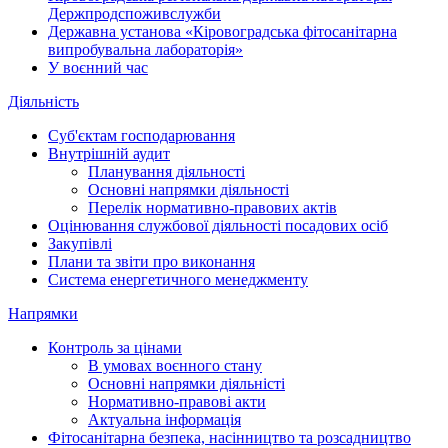
Держпродспоживслужби
Державна установа «Кіровоградська фітосанітарна
випробувальна лабораторія»
У воєнний час
Діяльність
Суб'єктам господарювання
Внутрішній аудит
Планування діяльності
Основні напрямки діяльності
Перелік нормативно-правових актів
Оцінювання службової діяльності посадових осіб
Закупівлі
Плани та звіти про виконання
Система енергетичного менеджменту
Напрямки
Контроль за цінами
В умовах воєнного стану
Основні напрямки діяльністі
Нормативно-правові акти
Актуальна інформація
Фітосанітарна безпека, насінництво та розсадництво