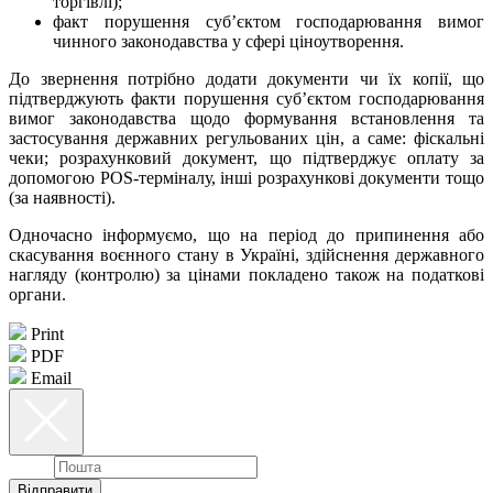
торгівлі);
факт порушення суб’єктом господарювання вимог
чинного законодавства у сфері ціноутворення.
До звернення потрібно додати документи чи їх копії, що
підтверджують факти порушення суб’єктом господарювання
вимог законодавства щодо формування встановлення та
застосування державних регульованих цін, а саме: фіскальні
чеки; розрахунковий документ, що підтверджує оплату за
допомогою
POS
-терміналу, інші розрахункові документи тощо
(за наявності).
Одночасно інформуємо, що на період до припинення або
скасування воєнного стану в Україні, здійснення державного
нагляду (контролю) за цінами покладено також на податкові
органи.
Print
PDF
Email
Email
Відправити