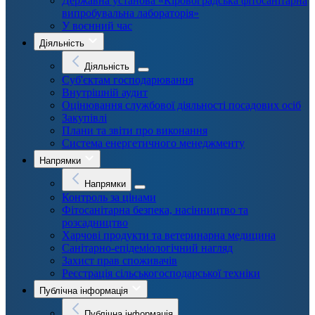
Державна установа «Кіровоградська фітосанітарна
випробувальна лабораторія»
У воєнний час
Діяльність
Діяльність
Суб'єктам господарювання
Внутрішній аудит
Оцінювання службової діяльності посадових осіб
Закупівлі
Плани та звіти про виконання
Система енергетичного менеджменту
Напрямки
Напрямки
Контроль за цінами
Фітосанітарна безпека, насінництво та
розсадництво
Харчові продукти та ветеринарна медицина
Санітарно-епідеміологічний нагляд
Захист прав споживачів
Реєстрація сільськогосподарської техніки
Публічна інформація
Публічна інформація