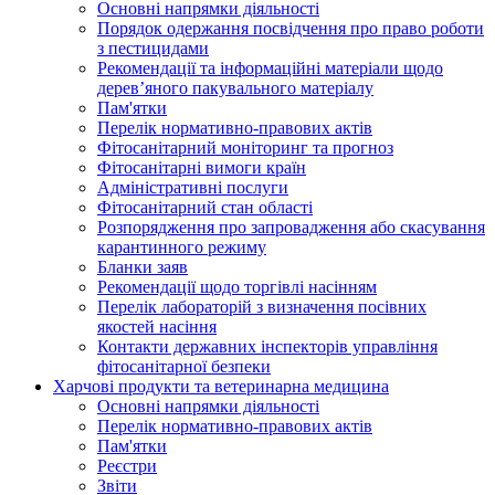
Основні напрямки діяльності
Порядок одержання посвідчення про право роботи
з пестицидами
Рекомендації та інформаційні матеріали щодо
дерев’яного пакувального матеріалу
Пам'ятки
Перелік нормативно-правових актів
Фітосанітарний моніторинг та прогноз
Фітосанітарні вимоги країн
Адміністративні послуги
Фітосанітарний стан області
Розпорядження про запровадження або скасування
карантинного режиму
Бланки заяв
Рекомендації щодо торгівлі насінням
Перелік лабораторій з визначення посівних
якостей насіння
Контакти державних інспекторів управління
фітосанітарної безпеки
Харчові продукти та ветеринарна медицина
Основні напрямки діяльності
Перелік нормативно-правових актів
Пам'ятки
Реєстри
Звіти