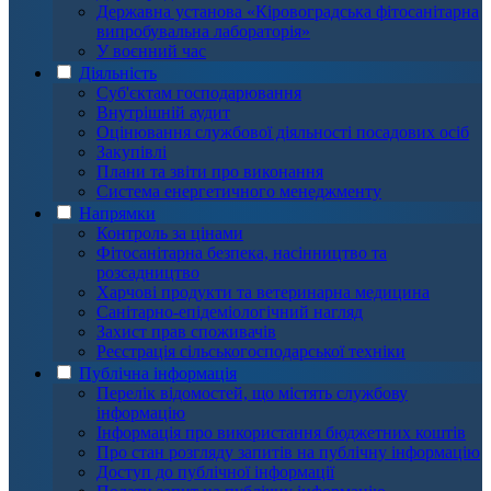
Державна установа «Кіровоградська фітосанітарна
випробувальна лабораторія»
У воєнний час
Діяльність
Суб'єктам господарювання
Внутрішній аудит
Оцінювання службової діяльності посадових осіб
Закупівлі
Плани та звіти про виконання
Система енергетичного менеджменту
Напрямки
Контроль за цінами
Фітосанітарна безпека, насінництво та
розсадництво
Харчові продукти та ветеринарна медицина
Санітарно-епідеміологічний нагляд
Захист прав споживачів
Реєстрація сільськогосподарської техніки
Публічна інформація
Перелік відомостей, що містять службову
інформацію
Інформація про використання бюджетних коштів
Про стан розгляду запитів на публічну інформацію
Доступ до публічної інформації