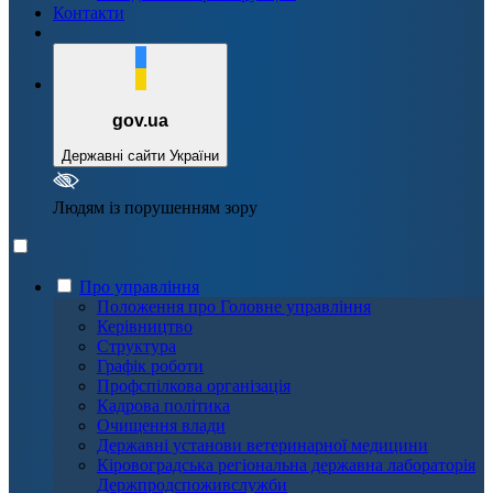
Контакти
gov.ua
Державні сайти України
Людям із порушенням зору
Про управління
Положення про Головне управління
Керівництво
Структура
Графік роботи
Профспілкова організація
Кадрова політика
Очищення влади
Державні установи ветеринарної медицини
Кіровоградська регіональна державна лабораторія
Держпродспоживслужби