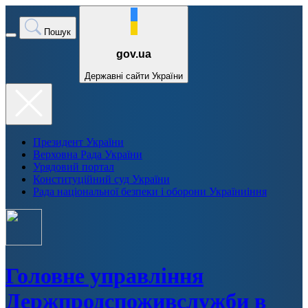
Пошук
gov.ua
Державні сайти України
Президент України
Верховна Рада України
Урядовий портал
Конституційний суд України
Рада національної безпеки і оборони Україниіння
Головне управління
Держпродспоживслужби в