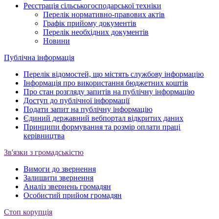
Реєстрація сільськогосподарської техніки
Перелік нормативно-правових актів
Графік прийому документів
Перелік необхідних документів
Новини
Публічна інформація
Перелік відомостей, що містять службову інформацію
Інформація про використання бюджетних коштів
Про стан розгляду запитів на публічну інформацію
Доступ до публічної інформації
Подати запит на публічну інформацію
Єдиний державний вебпортал відкритих даних
Принципи формування та розмір оплати праці
керівництва
Зв'язки з громадськістю
Вимоги до звернення
Залишити звернення
Аналіз звернень громадян
Особистий прийом громадян
Стоп корупція