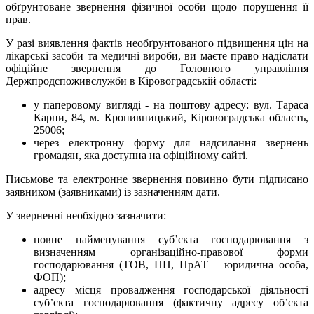
обґрунтоване звернення фізичної особи щодо порушення її
прав.
У разі виявлення фактів необґрунтованого підвищення цін на
лікарські засоби та медичні вироби, ви маєте право надіслати
офіційне звернення до Головного управління
Держпродспоживслужби в Кіровоградській області:
у паперовому вигляді - на поштову адресу: вул. Тараса
Карпи, 84, м. Кропивницький, Кіровоградська область,
25006;
через електронну форму для надсилання звернень
громадян, яка доступна на офіційному сайті.
Письмове та електронне звернення повинно бути підписано
заявником (заявниками) із зазначенням дати.
У зверненні необхідно зазначити:
повне найменування суб’єкта господарювання з
визначенням організаційно-правової форми
господарювання (ТОВ, ПП, ПрАТ – юридична особа,
ФОП);
адресу місця провадження господарської діяльності
суб’єкта господарювання (фактичну адресу об’єкта