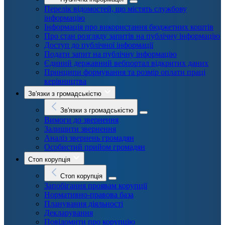
Перелік відомостей, що містять службову
інформацію
Інформація про використання бюджетних коштів
Про стан розгляду запитів на публічну інформацію
Доступ до публічної інформації
Подати запит на публічну інформацію
Єдиний державний вебпортал відкритих даних
Принципи формування та розмір оплати праці
керівництва
Зв'язки з громадськістю
Зв'язки з громадськістю
Вимоги до звернення
Залишити звернення
Аналіз звернень громадян
Особистий прийом громадян
Стоп корупція
Стоп корупція
Запобігання проявам корупції
Нормативно-правова база
Планування діяльності
Декларування
Повідомити про корупцію