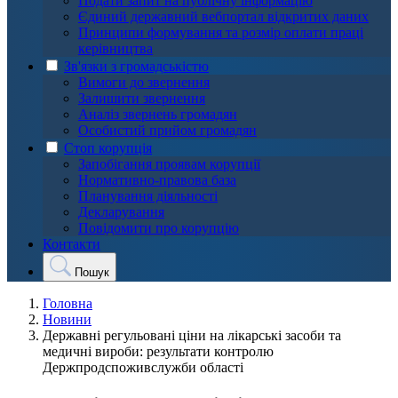
Подати запит на публічну інформацію
Єдиний державний вебпортал відкритих даних
Принципи формування та розмір оплати праці
керівництва
Зв'язки з громадськістю
Вимоги до звернення
Залишити звернення
Аналіз звернень громадян
Особистий прийом громадян
Стоп корупція
Запобігання проявам корупції
Нормативно-правова база
Планування діяльності
Декларування
Повідомити про корупцію
Контакти
Пошук
Головна
Новини
Державні регульовані ціни на лікарські засоби та
медичні вироби: результати контролю
Держпродспоживслужби області