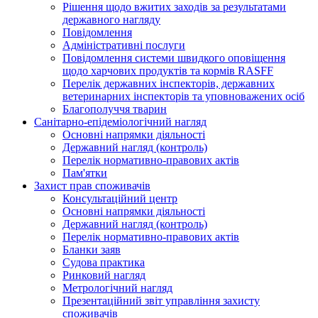
Рішення щодо вжитих заходів за результатами
державного нагляду
Повідомлення
Адміністративні послуги
Повідомлення системи швидкого оповіщення
щодо харчових продуктів та кормів RASFF
Перелік державних інспекторів, державних
ветеринарних інспекторів та уповноважених осіб
Благополуччя тварин
Санітарно-епідеміологічний нагляд
Основні напрямки діяльності
Державний нагляд (контроль)
Перелік нормативно-правових актів
Пам'ятки
Захист прав споживачів
Консультаційний центр
Основні напрямки діяльності
Державний нагляд (контроль)
Перелік нормативно-правових актів
Бланки заяв
Судова практика
Ринковий нагляд
Метрологічний нагляд
Презентаційний звіт управління захисту
споживачів