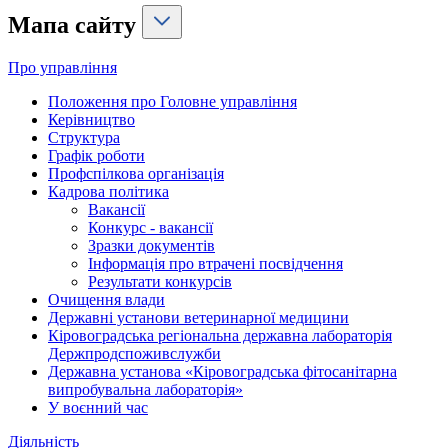
Мапа сайту
Про управління
Положення про Головне управління
Керівництво
Структура
Графік роботи
Профспілкова організація
Кадрова політика
Вакансії
Конкурс - вакансії
Зразки документів
Інформація про втрачені посвідчення
Результати конкурсів
Очищення влади
Державні установи ветеринарної медицини
Кіровоградська регіональна державна лабораторія
Держпродспоживслужби
Державна установа «Кіровоградська фітосанітарна
випробувальна лабораторія»
У воєнний час
Діяльність