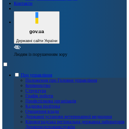
Контакти
gov.ua
Державні сайти України
Людям із порушенням зору
Про управління
Положення про Головне управління
Керівництво
Структура
Графік роботи
Профспілкова організація
Кадрова політика
Очищення влади
Державні установи ветеринарної медицини
Кіровоградська регіональна державна лабораторія
Держпродспоживслужби