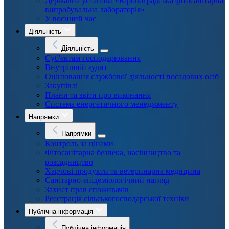
Державна установа «Кіровоградська фітосанітарна
випробувальна лабораторія»
У воєнний час
Діяльність
Діяльність
Суб'єктам господарювання
Внутрішній аудит
Оцінювання службової діяльності посадових осіб
Закупівлі
Плани та звіти про виконання
Система енергетичного менеджменту
Напрямки
Напрямки
Контроль за цінами
Фітосанітарна безпека, насінництво та
розсадництво
Харчові продукти та ветеринарна медицина
Санітарно-епідеміологічний нагляд
Захист прав споживачів
Реєстрація сільськогосподарської техніки
Публічна інформація
Публічна інформація