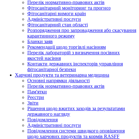
Перелік нормативно-правових актів
Фітосанітарний моніторинг та прогноз
Фітосанітарні вимоги країн
Адміністративні послуги
Фітосанітарний стан області
Розпорядження про запровадження або скасування
карантинного режиму
Бланки заяв
Рекомендації щодо торгівлі насінням
Перелік лабораторій з визначення посівних
якостей насіння
Контакти державних інспекторів управління
фітосанітарної безпеки
Харчові продукти та ветеринарна медицина
Основні напрямки діяльності
Перелік нормативно-правових актів
Пам'ятки
Реєстри
Звіти
Рішення щодо вжитих заходів за результатами
державного нагляду
Повідомлення
Адміністративні послуги
Повідомлення системи швидкого оповіщення
щодо харчових продуктів та кормів RASFF