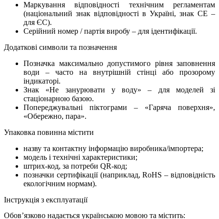
Маркування відповідності технічним регламентам
(національний знак відповідності в Україні, знак CE –
для ЄС).
Серійний номер / партія виробу – для ідентифікації.
Додаткові символи та позначення
Позначка максимально допустимого рівня заповнення
води – часто на внутрішній стінці або прозорому
індикаторі.
Знак «Не занурювати у воду» – для моделей зі
стаціонарною базою.
Попереджувальні піктограми – «Гаряча поверхня»,
«Обережно, пара».
Упаковка повинна містити
назву та контактну інформацію виробника/імпортера;
модель і технічні характеристики;
штрих-код, за потреби QR-код;
позначки сертифікації (наприклад, RoHS – відповідність
екологічним нормам).
Інструкція з експлуатації
Обов’язково надається українською мовою та містить: