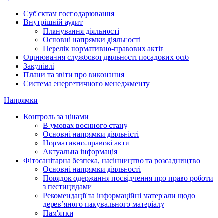
Суб'єктам господарювання
Внутрішній аудит
Планування діяльності
Основні напрямки діяльності
Перелік нормативно-правових актів
Оцінювання службової діяльності посадових осіб
Закупівлі
Плани та звіти про виконання
Система енергетичного менеджменту
Напрямки
Контроль за цінами
В умовах воєнного стану
Основні напрямки діяльністі
Нормативно-правові акти
Актуальна інформація
Фітосанітарна безпека, насінництво та розсадництво
Основні напрямки діяльності
Порядок одержання посвідчення про право роботи
з пестицидами
Рекомендації та інформаційні матеріали щодо
дерев’яного пакувального матеріалу
Пам'ятки