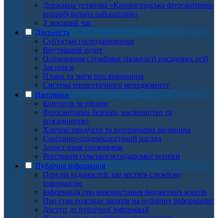
Державна установа «Кіровоградська фітосанітарна
випробувальна лабораторія»
У воєнний час
Діяльність
Суб'єктам господарювання
Внутрішній аудит
Оцінювання службової діяльності посадових осіб
Закупівлі
Плани та звіти про виконання
Система енергетичного менеджменту
Напрямки
Контроль за цінами
Фітосанітарна безпека, насінництво та
розсадництво
Харчові продукти та ветеринарна медицина
Санітарно-епідеміологічний нагляд
Захист прав споживачів
Реєстрація сільськогосподарської техніки
Публічна інформація
Перелік відомостей, що містять службову
інформацію
Інформація про використання бюджетних коштів
Про стан розгляду запитів на публічну інформацію
Доступ до публічної інформації