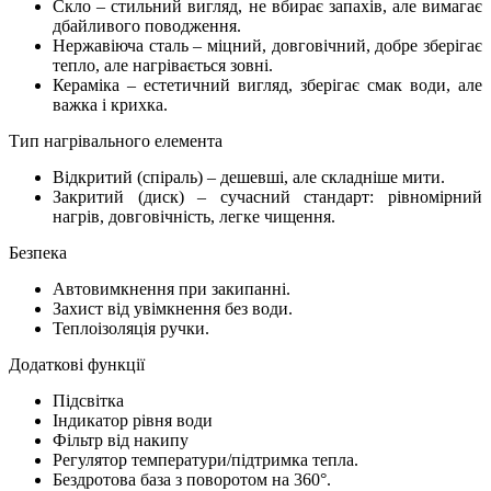
Скло – стильний вигляд, не вбирає запахів, але вимагає
дбайливого поводження.
Нержавіюча сталь – міцний, довговічний, добре зберігає
тепло, але нагрівається зовні.
Кераміка – естетичний вигляд, зберігає смак води, але
важка і крихка.
Тип нагрівального елемента
Відкритий (спіраль) – дешевші, але складніше мити.
Закритий (диск) – сучасний стандарт: рівномірний
нагрів, довговічність, легке чищення.
Безпека
Автовимкнення при закипанні.
Захист від увімкнення без води.
Теплоізоляція ручки.
Додаткові функції
Підсвітка
Індикатор рівня води
Фільтр від накипу
Регулятор температури/підтримка тепла.
Бездротова база з поворотом на 360°.