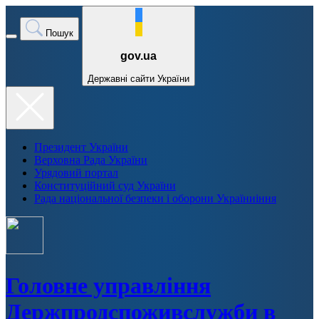
Пошук
gov.ua
Державні сайти України
Президент України
Верховна Рада України
Урядовий портал
Конституційний суд України
Рада національної безпеки і оборони Україниіння
Головне управління
Держпродспоживслужби в