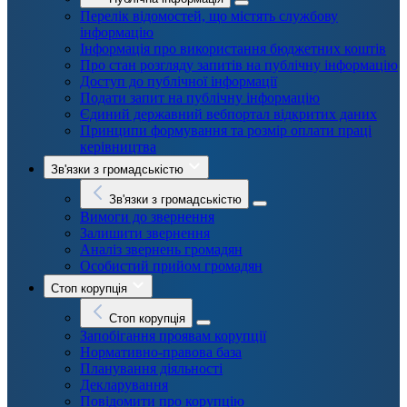
Перелік відомостей, що містять службову
інформацію
Інформація про використання бюджетних коштів
Про стан розгляду запитів на публічну інформацію
Доступ до публічної інформації
Подати запит на публічну інформацію
Єдиний державний вебпортал відкритих даних
Принципи формування та розмір оплати праці
керівництва
Зв'язки з громадськістю
Зв'язки з громадськістю
Вимоги до звернення
Залишити звернення
Аналіз звернень громадян
Особистий прийом громадян
Стоп корупція
Стоп корупція
Запобігання проявам корупції
Нормативно-правова база
Планування діяльності
Декларування
Повідомити про корупцію