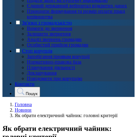
Подати запит на публічну інформацію
Єдиний державний вебпортал відкритих даних
Принципи формування та розмір оплати праці
керівництва
Зв'язки з громадськістю
Вимоги до звернення
Залишити звернення
Аналіз звернень громадян
Особистий прийом громадян
Стоп корупція
Запобігання проявам корупції
Нормативно-правова база
Планування діяльності
Декларування
Повідомити про корупцію
Контакти
Пошук
Головна
Новини
Як обрати електричний чайник: головні критерії
Як обрати електричний чайник:
головні критерії