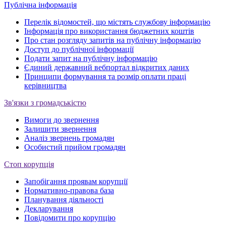
Публічна інформація
Перелік відомостей, що містять службову інформацію
Інформація про використання бюджетних коштів
Про стан розгляду запитів на публічну інформацію
Доступ до публічної інформації
Подати запит на публічну інформацію
Єдиний державний вебпортал відкритих даних
Принципи формування та розмір оплати праці
керівництва
Зв'язки з громадськістю
Вимоги до звернення
Залишити звернення
Аналіз звернень громадян
Особистий прийом громадян
Стоп корупція
Запобігання проявам корупції
Нормативно-правова база
Планування діяльності
Декларування
Повідомити про корупцію