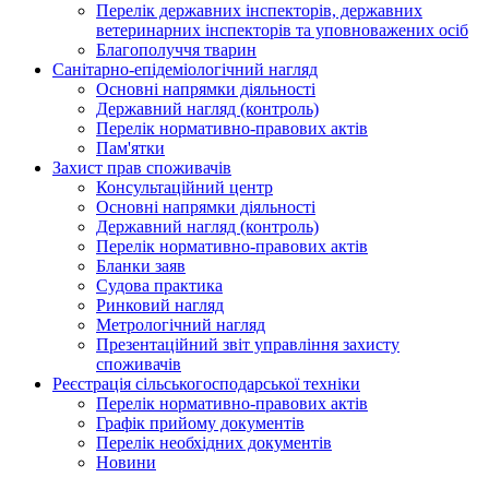
Перелік державних інспекторів, державних
ветеринарних інспекторів та уповноважених осіб
Благополуччя тварин
Санітарно-епідеміологічний нагляд
Основні напрямки діяльності
Державний нагляд (контроль)
Перелік нормативно-правових актів
Пам'ятки
Захист прав споживачів
Консультаційний центр
Основні напрямки діяльності
Державний нагляд (контроль)
Перелік нормативно-правових актів
Бланки заяв
Судова практика
Ринковий нагляд
Метрологічний нагляд
Презентаційний звіт управління захисту
споживачів
Реєстрація сільськогосподарської техніки
Перелік нормативно-правових актів
Графік прийому документів
Перелік необхідних документів
Новини