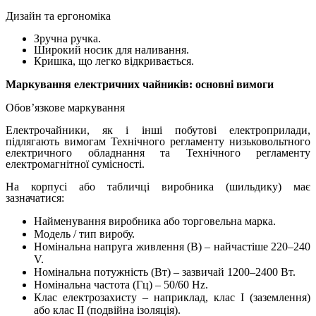
Дизайн та ергономіка
Зручна ручка.
Широкий носик для наливання.
Кришка, що легко відкривається.
Маркування електричних чайників: основні вимоги
Обов’язкове маркування
Електрочайники, як і інші побутові електроприлади,
підлягають вимогам Технічного регламенту низьковольтного
електричного обладнання та Технічного регламенту
електромагнітної сумісності.
На корпусі або табличці виробника (шильдику) має
зазначатися:
Найменування виробника або торговельна марка.
Модель / тип виробу.
Номінальна напруга живлення (В) – найчастіше 220–240
V.
Номінальна потужність (Вт) – зазвичай 1200–2400 Вт.
Номінальна частота (Гц) – 50/60 Hz.
Клас електрозахисту – наприклад, клас I (заземлення)
або клас II (подвійна ізоляція).