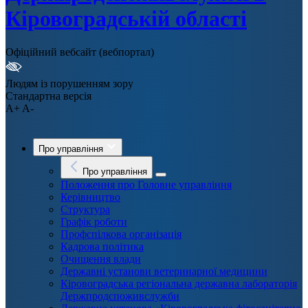
Кіровоградській області
Офіційний вебсайт (вебпортал)
Людям із порушенням зору
Стандартна версія
A+
A-
Про управління
Про управління
Положення про Головне управління
Керівництво
Структура
Графік роботи
Профспілкова організація
Кадрова політика
Очищення влади
Державні установи ветеринарної медицини
Кіровоградська регіональна державна лабораторія
Держпродспоживслужби