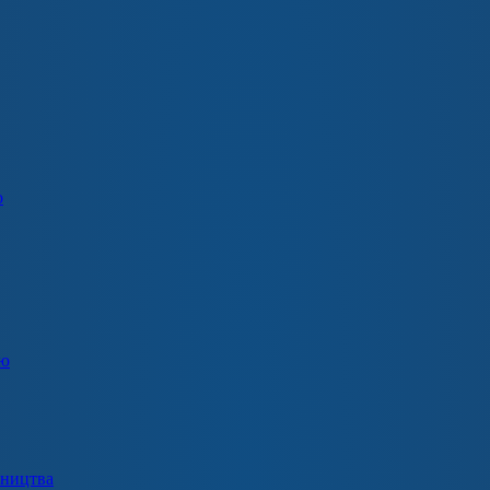
о
ію
вництва