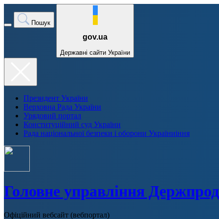
Пошук
gov.ua
Державні сайти України
Президент України
Верховна Рада України
Урядовий портал
Конституційний суд України
Рада національної безпеки і оборони Україниіння
Головне управління Держпрод
Офіційний вебсайт (вебпортал)