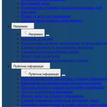
Внутрішній аудит
Оцінювання службової діяльності посадових осіб
Закупівлі
Плани та звіти про виконання
Система енергетичного менеджменту
Напрямки
Напрямки
Контроль за цінами
Фітосанітарна безпека, насінництво та розсадництв
Харчові продукти та ветеринарна медицина
Санітарно-епідеміологічний нагляд
Захист прав споживачів
Реєстрація сільськогосподарської техніки
Публічна інформація
Публічна інформація
Перелік відомостей, що містять службову інформац
Інформація про використання бюджетних коштів
Про стан розгляду запитів на публічну інформацію
Доступ до публічної інформації
Подати запит на публічну інформацію
Єдиний державний вебпортал відкритих даних
Принципи формування та розмір оплати праці кері