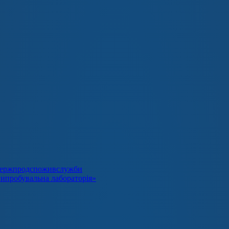
я Держпродспоживслужби
випробувальна лабораторія»