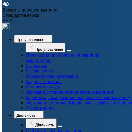
Людям із порушенням зору
Стандартна версія
A+
A-
Про управління
Про управління
Положення про Головне управління
Керівництво
Структура
Графік роботи
Профспілкова організація
Кадрова політика
Очищення влади
Державні установи ветеринарної медицини
Кіровоградська регіональна державна лабораторі
Державна установа «Кіровоградська фітосанітарна 
У воєнний час
Діяльність
Діяльність
Суб'єктам господарювання