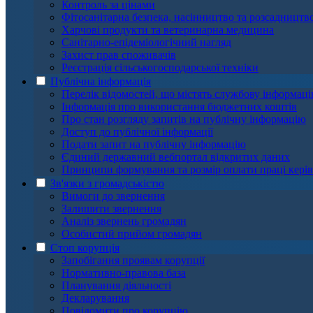
Контроль за цінами
Фітосанітарна безпека, насінництво та розсадництв
Харчові продукти та ветеринарна медицина
Санітарно-епідеміологічний нагляд
Захист прав споживачів
Реєстрація сільськогосподарської техніки
Публічна інформація
Перелік відомостей, що містять службову інформац
Інформація про використання бюджетних коштів
Про стан розгляду запитів на публічну інформацію
Доступ до публічної інформації
Подати запит на публічну інформацію
Єдиний державний вебпортал відкритих даних
Принципи формування та розмір оплати праці кері
Зв'язки з громадськістю
Вимоги до звернення
Залишити звернення
Аналіз звернень громадян
Особистий прийом громадян
Стоп корупція
Запобігання проявам корупції
Нормативно-правова база
Планування діяльності
Декларування
Повідомити про корупцію