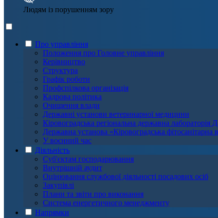
Людям із порушенням зору
Про управління
Положення про Головне управління
Керівництво
Структура
Графік роботи
Профспілкова організація
Кадрова політика
Очищення влади
Державні установи ветеринарної медицини
Кіровоградська регіональна державна лабораторі
Державна установа «Кіровоградська фітосанітарна 
У воєнний час
Діяльність
Суб'єктам господарювання
Внутрішній аудит
Оцінювання службової діяльності посадових осіб
Закупівлі
Плани та звіти про виконання
Система енергетичного менеджменту
Напрямки