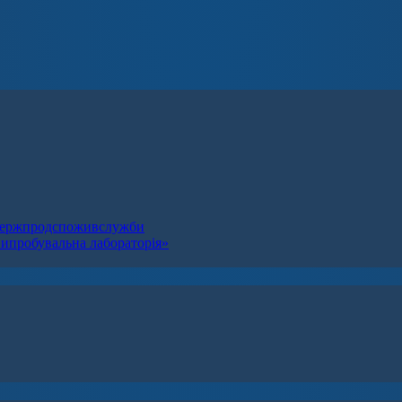
я Держпродспоживслужби
випробувальна лабораторія»