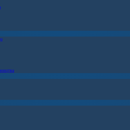
о
ію
вництва