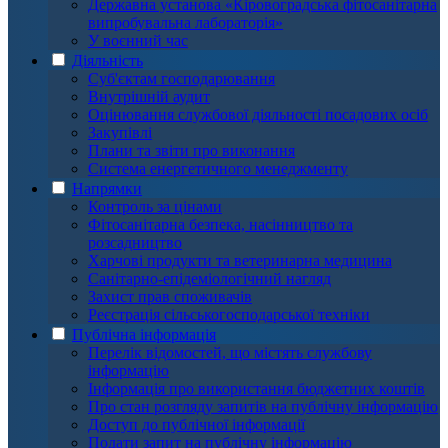
Державна установа «Кіровоградська фітосанітарна
випробувальна лабораторія»
У воєнний час
Діяльність
Суб'єктам господарювання
Внутрішній аудит
Оцінювання службової діяльності посадових осіб
Закупівлі
Плани та звіти про виконання
Система енергетичного менеджменту
Напрямки
Контроль за цінами
Фітосанітарна безпека, насінництво та
розсадництво
Харчові продукти та ветеринарна медицина
Санітарно-епідеміологічний нагляд
Захист прав споживачів
Реєстрація сільськогосподарської техніки
Публічна інформація
Перелік відомостей, що містять службову
інформацію
Інформація про використання бюджетних коштів
Про стан розгляду запитів на публічну інформацію
Доступ до публічної інформації
Подати запит на публічну інформацію