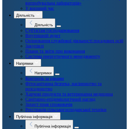
випробувальна лабораторія»
У воєнний час
Діяльність
Діяльність
Суб'єктам господарювання
Внутрішній аудит
Оцінювання службової діяльності посадових осіб
Закупівлі
Плани та звіти про виконання
Система енергетичного менеджменту
Напрямки
Напрямки
Контроль за цінами
Фітосанітарна безпека, насінництво та
розсадництво
Харчові продукти та ветеринарна медицина
Санітарно-епідеміологічний нагляд
Захист прав споживачів
Реєстрація сільськогосподарської техніки
Публічна інформація
Публічна інформація