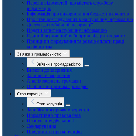
Перелік відомостей, що містять службову
інформацію
Інформація про використання бюджетних коштів
Про стан розгляду запитів на публічну інформацію
Доступ до публічної інформації
Подати запит на публічну інформацію
Єдиний державний вебпортал відкритих даних
Принципи формування та розмір оплати праці
керівництва
Зв'язки з громадськістю
Зв'язки з громадськістю
Вимоги до звернення
Залишити звернення
Аналіз звернень громадян
Особистий прийом громадян
Стоп корупція
Стоп корупція
Запобігання проявам корупції
Нормативно-правова база
Планування діяльності
Декларування
Повідомити про корупцію