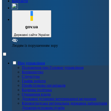
Контакти
gov.ua
Державні сайти України
Людям із порушенням зору
Про управління
Положення про Головне управління
Керівництво
Структура
Графік роботи
Профспілкова організація
Кадрова політика
Очищення влади
Державні установи ветеринарної медицини
Кіровоградська регіональна державна лабораторія
Держпродспоживслужби