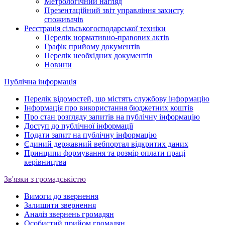
Метрологічний нагляд
Презентаційний звіт управління захисту
споживачів
Реєстрація сільськогосподарської техніки
Перелік нормативно-правових актів
Графік прийому документів
Перелік необхідних документів
Новини
Публічна інформація
Перелік відомостей, що містять службову інформацію
Інформація про використання бюджетних коштів
Про стан розгляду запитів на публічну інформацію
Доступ до публічної інформації
Подати запит на публічну інформацію
Єдиний державний вебпортал відкритих даних
Принципи формування та розмір оплати праці
керівництва
Зв'язки з громадськістю
Вимоги до звернення
Залишити звернення
Аналіз звернень громадян
Особистий прийом громадян