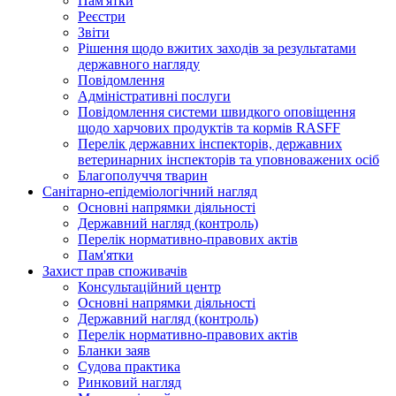
Пам'ятки
Реєстри
Звіти
Рішення щодо вжитих заходів за результатами
державного нагляду
Повідомлення
Адміністративні послуги
Повідомлення системи швидкого оповіщення
щодо харчових продуктів та кормів RASFF
Перелік державних інспекторів, державних
ветеринарних інспекторів та уповноважених осіб
Благополуччя тварин
Санітарно-епідеміологічний нагляд
Основні напрямки діяльності
Державний нагляд (контроль)
Перелік нормативно-правових актів
Пам'ятки
Захист прав споживачів
Консультаційний центр
Основні напрямки діяльності
Державний нагляд (контроль)
Перелік нормативно-правових актів
Бланки заяв
Судова практика
Ринковий нагляд