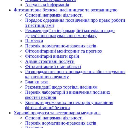
Актуальна інформація
Фітосанітарна безпека, насінництво та розсадництво
Основні напрямки діяльності
Порядок одержання посвідчення про право роботи
з пестицидами
Рекомендації та інформаційні матеріали щодо
дерев’яного пакувального матеріалу
Пам'ятки
Перелік нормативно-правових актів
Фітосанітарний моніторинг та прогноз
Фітосанітарні вимоги країн
Адміністративні послуги
Фітосанітарний стан області
Розпорядження про запровадження або скасування
карантинного режиму
Бланки заяв
Рекомендації щодо торгівлі насінням
Перелік лабораторій з визначення посівних
якостей насіння
Контакти державних інспекторів управління
фітосанітарної безпеки
Харчові продукти та ветеринарна медицина
Основні напрямки діяльності
Перелік нормативно-правових актів