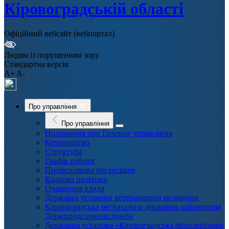
Кіровоградській області
Офіційний вебсайт (вебпортал)
Людям із порушенням зору
Стандартна версія
A+
A-
Про управління
Про управління
Положення про Головне управління
Керівництво
Структура
Графік роботи
Профспілкова організація
Кадрова політика
Очищення влади
Державні установи ветеринарної медицини
Кіровоградська регіональна державна лабораторія
Держпродспоживслужби
Державна установа «Кіровоградська фітосанітарна