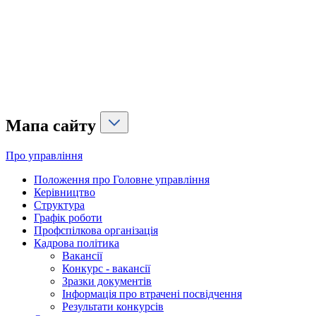
Мапа сайту
Про управління
Положення про Головне управління
Керівництво
Структура
Графік роботи
Профспілкова організація
Кадрова політика
Вакансії
Конкурс - вакансії
Зразки документів
Інформація про втрачені посвідчення
Результати конкурсів