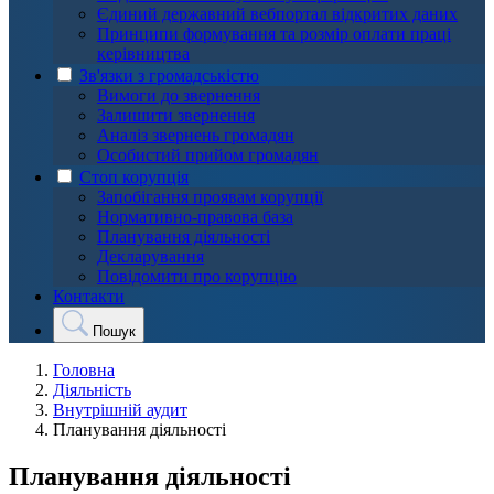
Єдиний державний вебпортал відкритих даних
Принципи формування та розмір оплати праці
керівництва
Зв'язки з громадськістю
Вимоги до звернення
Залишити звернення
Аналіз звернень громадян
Особистий прийом громадян
Стоп корупція
Запобігання проявам корупції
Нормативно-правова база
Планування діяльності
Декларування
Повідомити про корупцію
Контакти
Пошук
Головна
Діяльність
Внутрішній аудит
Планування діяльності
Планування діяльності