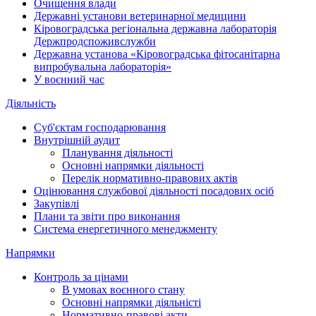
Очищення влади
Державні установи ветеринарної медицини
Кіровоградська регіональна державна лабораторія
Держпродспоживслужби
Державна установа «Кіровоградська фітосанітарна
випробувальна лабораторія»
У воєнний час
Діяльність
Суб'єктам господарювання
Внутрішній аудит
Планування діяльності
Основні напрямки діяльності
Перелік нормативно-правових актів
Оцінювання службової діяльності посадових осіб
Закупівлі
Плани та звіти про виконання
Система енергетичного менеджменту
Напрямки
Контроль за цінами
В умовах воєнного стану
Основні напрямки діяльністі
Нормативно-правові акти