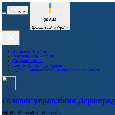
Пошук
gov.ua
Державні сайти України
Президент України
Верховна Рада України
Урядовий портал
Конституційний суд України
Рада національної безпеки і оборони Україниіння
Головне управління Держпрод
Офіційний вебсайт (вебпортал)