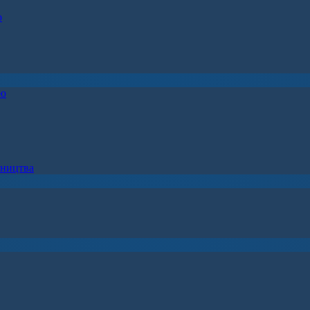
о
ію
вництва