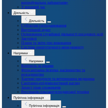
випробувальна лабораторія»
У воєнний час
Діяльність
Діяльність
Суб'єктам господарювання
Внутрішній аудит
Оцінювання службової діяльності посадових осіб
Закупівлі
Плани та звіти про виконання
Система енергетичного менеджменту
Напрямки
Напрямки
Контроль за цінами
Фітосанітарна безпека, насінництво та
розсадництво
Харчові продукти та ветеринарна медицина
Санітарно-епідеміологічний нагляд
Захист прав споживачів
Реєстрація сільськогосподарської техніки
Публічна інформація
Публічна інформація