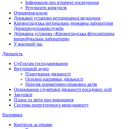
Інформація про втрачені посвідчення
Результати конкурсів
Очищення влади
Державні установи ветеринарної медицини
Кіровоградська регіональна державна лабораторія
Держпродспоживслужби
Державна установа «Кіровоградська фітосанітарна
випробувальна лабораторія»
У воєнний час
Діяльність
Суб'єктам господарювання
Внутрішній аудит
Планування діяльності
Основні напрямки діяльності
Перелік нормативно-правових актів
Оцінювання службової діяльності посадових осіб
Закупівлі
Плани та звіти про виконання
Система енергетичного менеджменту
Напрямки
Контроль за цінами