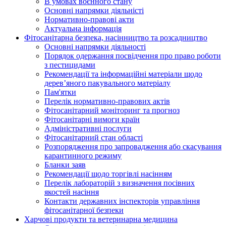
В умовах воєнного стану
Основні напрямки діяльністі
Нормативно-правові акти
Актуальна інформація
Фітосанітарна безпека, насінництво та розсадництво
Основні напрямки діяльності
Порядок одержання посвідчення про право роботи
з пестицидами
Рекомендації та інформаційні матеріали щодо
дерев’яного пакувального матеріалу
Пам'ятки
Перелік нормативно-правових актів
Фітосанітарний моніторинг та прогноз
Фітосанітарні вимоги країн
Адміністративні послуги
Фітосанітарний стан області
Розпорядження про запровадження або скасування
карантинного режиму
Бланки заяв
Рекомендації щодо торгівлі насінням
Перелік лабораторій з визначення посівних
якостей насіння
Контакти державних інспекторів управління
фітосанітарної безпеки
Харчові продукти та ветеринарна медицина