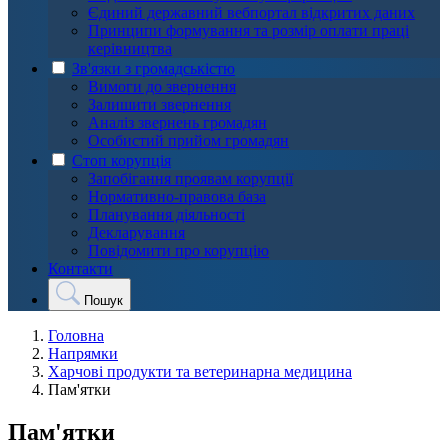
Єдиний державний вебпортал відкритих даних
Принципи формування та розмір оплати праці
керівництва
Зв'язки з громадськістю
Вимоги до звернення
Залишити звернення
Аналіз звернень громадян
Особистий прийом громадян
Стоп корупція
Запобігання проявам корупції
Нормативно-правова база
Планування діяльності
Декларування
Повідомити про корупцію
Контакти
Пошук
Головна
Напрямки
Харчові продукти та ветеринарна медицина
Пам'ятки
Пам'ятки