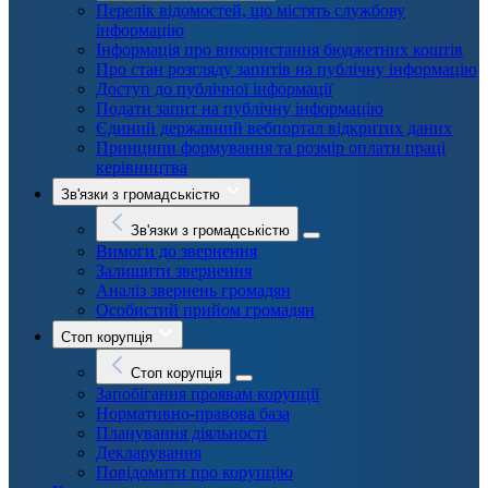
Перелік відомостей, що містять службову
інформацію
Інформація про використання бюджетних коштів
Про стан розгляду запитів на публічну інформацію
Доступ до публічної інформації
Подати запит на публічну інформацію
Єдиний державний вебпортал відкритих даних
Принципи формування та розмір оплати праці
керівництва
Зв'язки з громадськістю
Зв'язки з громадськістю
Вимоги до звернення
Залишити звернення
Аналіз звернень громадян
Особистий прийом громадян
Стоп корупція
Стоп корупція
Запобігання проявам корупції
Нормативно-правова база
Планування діяльності
Декларування
Повідомити про корупцію