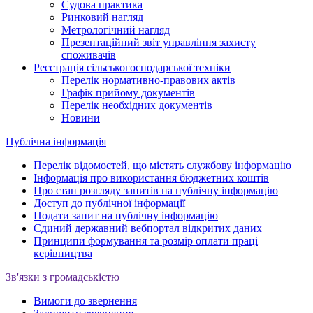
Судова практика
Ринковий нагляд
Метрологічний нагляд
Презентаційний звіт управління захисту
споживачів
Реєстрація сільськогосподарської техніки
Перелік нормативно-правових актів
Графік прийому документів
Перелік необхідних документів
Новини
Публічна інформація
Перелік відомостей, що містять службову інформацію
Інформація про використання бюджетних коштів
Про стан розгляду запитів на публічну інформацію
Доступ до публічної інформації
Подати запит на публічну інформацію
Єдиний державний вебпортал відкритих даних
Принципи формування та розмір оплати праці
керівництва
Зв'язки з громадськістю
Вимоги до звернення