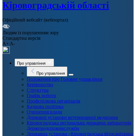
Кіровоградській області
Офіційний вебсайт (вебпортал)
Людям із порушенням зору
Стандартна версія
A+
A-
Про управління
Про управління
Положення про Головне управління
Керівництво
Структура
Графік роботи
Профспілкова організація
Кадрова політика
Очищення влади
Державні установи ветеринарної медицини
Кіровоградська регіональна державна лабораторія
Держпродспоживслужби
Державна установа «Кіровоградська фітосанітарна