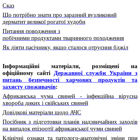
Сказ
Що потрібно знати про заразний вузликовий
дерматит великої рогатої худоби
Питання поводження з
побічними продуктами тваринного походження
Як діяти пасічнику, якщо сталося отруєння бджіл
Інформаційні матеріали, розміщені на
офіційному сайті
Державної служби України з
питань безпечності харчових продуктів та
захисту споживачів
:
Африканська чума свиней - інфекційна вірусна
хвороба диких і свійських свиней
Довідкові матеріали щодо АЧС
Посібник з підготовки планів надзвичайних заходів
на випадок епізоотії африканської чуми свиней
Клінічні ознаки та патолого-анатомічні зміни при