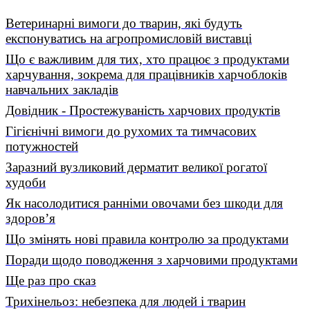
Ветеринарні вимоги до тварин, які будуть
експонуватись на агропромисловій виставці
Що є важливим для тих, хто працює з продуктами
харчування, зокрема для працівників харчоблоків
навчальних закладів
Довідник - Простежуваність харчових продуктів
Гігієнічні вимоги до рухомих та тимчасових
потужностей
Заразний вузликовий дерматит великої рогатої
худоби
Як насолодитися ранніми овочами без шкоди для
здоров’я
Що змінять нові правила контролю за продуктами
Поради щодо поводження з харчовими продуктами
Ще раз про сказ
Трихінельоз: небезпека для людей і тварин