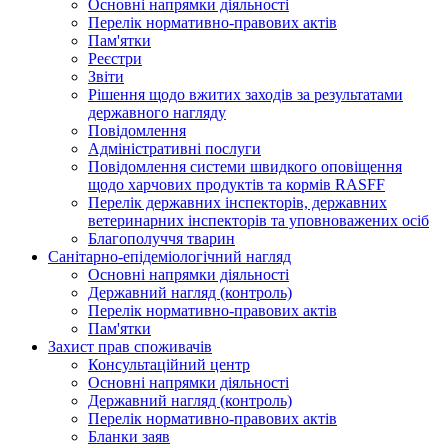
Основні напрямки діяльності
Перелік нормативно-правових актів
Пам'ятки
Реєстри
Звіти
Рішення щодо вжитих заходів за результатами
державного нагляду
Повідомлення
Адміністративні послуги
Повідомлення системи швидкого оповіщення
щодо харчових продуктів та кормів RASFF
Перелік державних інспекторів, державних
ветеринарних інспекторів та уповноважених осіб
Благополуччя тварин
Санітарно-епідеміологічний нагляд
Основні напрямки діяльності
Державний нагляд (контроль)
Перелік нормативно-правових актів
Пам'ятки
Захист прав споживачів
Консультаційний центр
Основні напрямки діяльності
Державний нагляд (контроль)
Перелік нормативно-правових актів
Бланки заяв