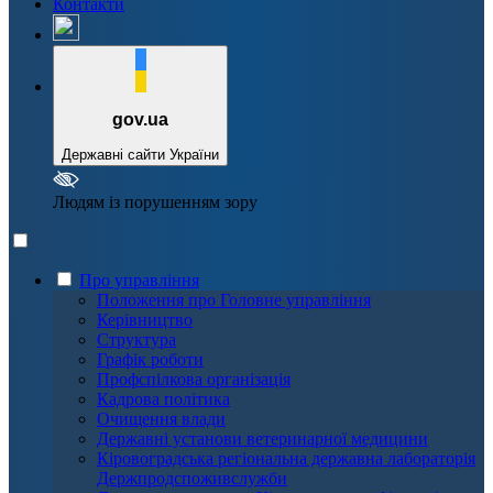
Контакти
gov.ua
Державні сайти України
Людям із порушенням зору
Про управління
Положення про Головне управління
Керівництво
Структура
Графік роботи
Профспілкова організація
Кадрова політика
Очищення влади
Державні установи ветеринарної медицини
Кіровоградська регіональна державна лабораторія
Держпродспоживслужби