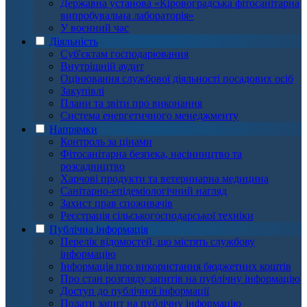
Державна установа «Кіровоградська фітосанітарна
випробувальна лабораторія»
У воєнний час
Діяльність
Суб'єктам господарювання
Внутрішній аудит
Оцінювання службової діяльності посадових осіб
Закупівлі
Плани та звіти про виконання
Система енергетичного менеджменту
Напрямки
Контроль за цінами
Фітосанітарна безпека, насінництво та
розсадництво
Харчові продукти та ветеринарна медицина
Санітарно-епідеміологічний нагляд
Захист прав споживачів
Реєстрація сільськогосподарської техніки
Публічна інформація
Перелік відомостей, що містять службову
інформацію
Інформація про використання бюджетних коштів
Про стан розгляду запитів на публічну інформацію
Доступ до публічної інформації
Подати запит на публічну інформацію