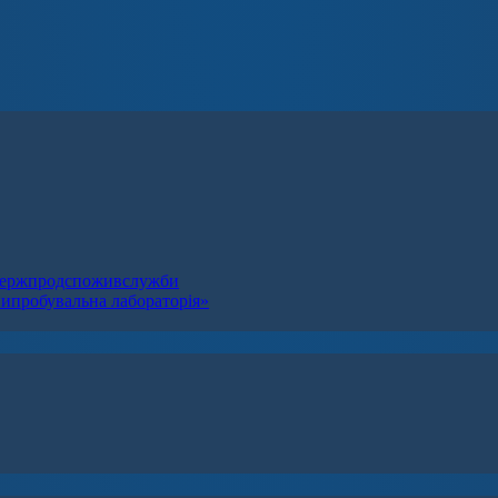
я Держпродспоживслужби
випробувальна лабораторія»