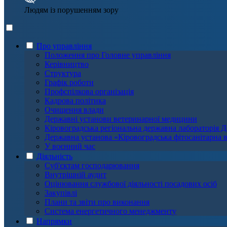
Людям із порушенням зору
Про управління
Положення про Головне управління
Керівництво
Структура
Графік роботи
Профспілкова організація
Кадрова політика
Очищення влади
Державні установи ветеринарної медицини
Кіровоградська регіональна державна лабораторі
Державна установа «Кіровоградська фітосанітарна 
У воєнний час
Діяльність
Суб'єктам господарювання
Внутрішній аудит
Оцінювання службової діяльності посадових осіб
Закупівлі
Плани та звіти про виконання
Система енергетичного менеджменту
Напрямки