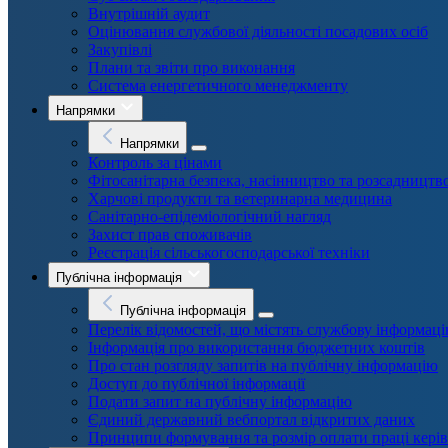
Внутрішній аудит
Оцінювання службової діяльності посадових осіб
Закупівлі
Плани та звіти про виконання
Система енергетичного менеджменту
Напрямки
Напрямки
Контроль за цінами
Фітосанітарна безпека, насінництво та розсадництв
Харчові продукти та ветеринарна медицина
Санітарно-епідеміологічний нагляд
Захист прав споживачів
Реєстрація сільськогосподарської техніки
Публічна інформація
Публічна інформація
Перелік відомостей, що містять службову інформац
Інформація про використання бюджетних коштів
Про стан розгляду запитів на публічну інформацію
Доступ до публічної інформації
Подати запит на публічну інформацію
Єдиний державний вебпортал відкритих даних
Принципи формування та розмір оплати праці кері