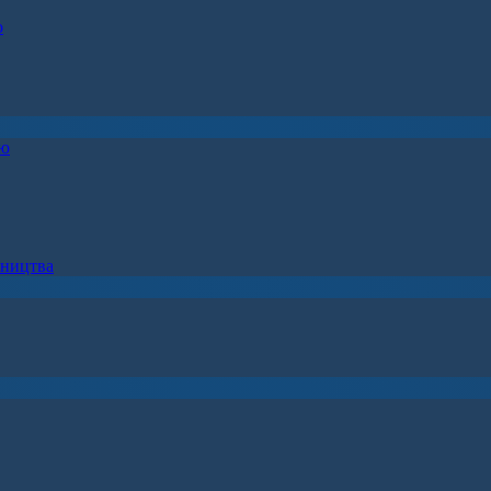
о
ію
вництва