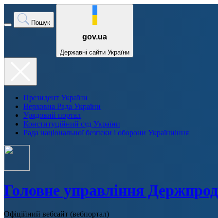
Пошук
gov.ua
Державні сайти України
Президент України
Верховна Рада України
Урядовий портал
Конституційний суд України
Рада національної безпеки і оборони Україниіння
Головне управління Держпрод
Офіційний вебсайт (вебпортал)