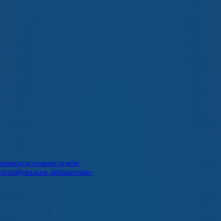
я Держпродспоживслужби
випробувальна лабораторія»