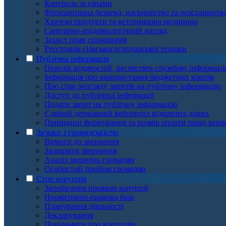
Контроль за цінами
Фітосанітарна безпека, насінництво та розсадництв
Харчові продукти та ветеринарна медицина
Санітарно-епідеміологічний нагляд
Захист прав споживачів
Реєстрація сільськогосподарської техніки
Публічна інформація
Перелік відомостей, що містять службову інформац
Інформація про використання бюджетних коштів
Про стан розгляду запитів на публічну інформацію
Доступ до публічної інформації
Подати запит на публічну інформацію
Єдиний державний вебпортал відкритих даних
Принципи формування та розмір оплати праці кері
Зв'язки з громадськістю
Вимоги до звернення
Залишити звернення
Аналіз звернень громадян
Особистий прийом громадян
Стоп корупція
Запобігання проявам корупції
Нормативно-правова база
Планування діяльності
Декларування
Повідомити про корупцію