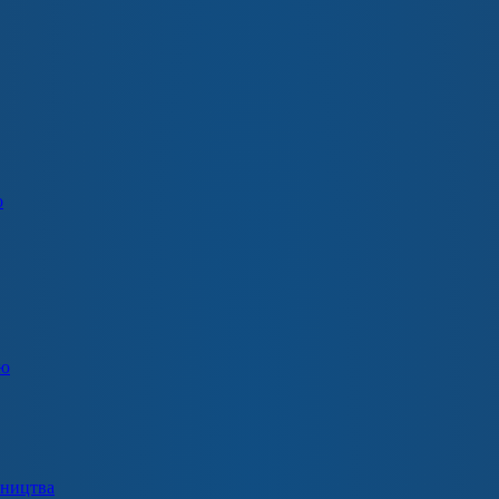
о
ію
вництва