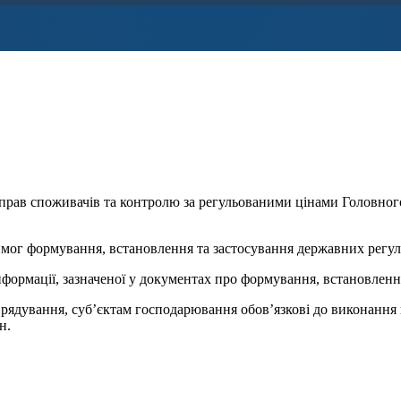
 прав споживачів та контролю за регульованими цінами Головн
имог формування, встановлення та застосування державних регул
нформації, зазначеної у документах про формування, встановленн
оврядування, суб’єктам господарювання обов’язкові до виконан
н.