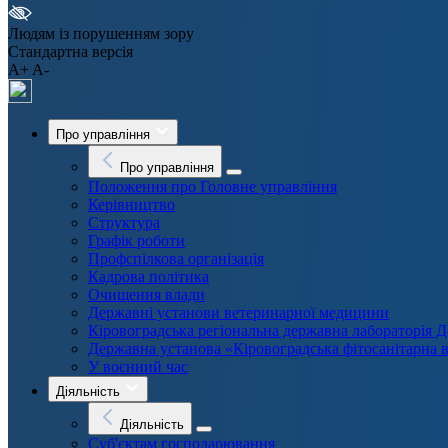
Людям із порушенням зору
Стандартна версія
A+
A-
Про управління
Про управління
Положення про Головне управління
Керівництво
Структура
Графік роботи
Профспілкова організація
Кадрова політика
Очищення влади
Державні установи ветеринарної медицини
Кіровоградська регіональна державна лабораторі
Державна установа «Кіровоградська фітосанітарна 
У воєнний час
Діяльність
Діяльність
Суб'єктам господарювання