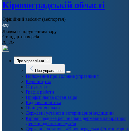
Кіровоградській області
Офіційний вебсайт (вебпортал)
Людям із порушенням зору
Стандартна версія
A+
A-
Про управління
Про управління
Положення про Головне управління
Керівництво
Структура
Графік роботи
Профспілкова організація
Кадрова політика
Очищення влади
Державні установи ветеринарної медицини
Кіровоградська регіональна державна лабораторія
Держпродспоживслужби
Державна установа «Кіровоградська фітосанітарна