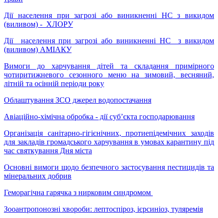
Дії населення при загрозі або виникненні НС з викидом
(виливом) - ХЛОРУ
Дії населення при загрозі або виникненні НС з викидом
(виливом) АМІАКУ
Вимоги до харчування дітей та складання примірного
чотиритижневого сезонного меню на зимовий, весняний,
літній та осінній періоди року
Облаштування ЗСО джерел водопостачання
Авіаційно-хімічна обробка - дії суб’єкта господарювання
Організація санітарно-гігієнічних, протиепідемічних заходів
для закладів громадського харчування в умовах карантину під
час святкування Дня міста
Основні вимоги щодо безпечного застосування пестицидів та
мінеральних добрив
Геморагічна гарячка з нирковим синдромом
Зооантропонозні хвороби: лептоспіроз, ієрсиніоз, туляремія