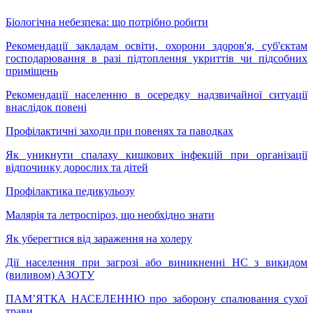
Біологічна небезпека: що потрібно робити
Рекомендації закладам освіти, охорони здоров'я, суб'єктам
господарювання в разі підтоплення укриттів чи підсобних
приміщень
Рекомендації населенню в осередку надзвичайної ситуації
внаслідок повені
Профілактичні заходи при повенях та паводках
Як уникнути спалаху кишкових інфекцій при організації
відпочинку дорослих та дітей
Профілактика педикульозу
Малярія та летроспіроз, що необхідно знати
Як уберегтися від зараження на холеру
Дії населення при загрозі або виникненні НС з викидом
(виливом) АЗОТУ
ПАМ’ЯТКА НАСЕЛЕННЮ про заборону спалювання сухої
трави