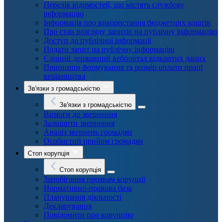
Перелік відомостей, що містять службову
інформацію
Інформація про використання бюджетних коштів
Про стан розгляду запитів на публічну інформацію
Доступ до публічної інформації
Подати запит на публічну інформацію
Єдиний державний вебпортал відкритих даних
Принципи формування та розмір оплати праці
керівництва
Зв'язки з громадськістю
Зв'язки з громадськістю
Вимоги до звернення
Залишити звернення
Аналіз звернень громадян
Особистий прийом громадян
Стоп корупція
Стоп корупція
Запобігання проявам корупції
Нормативно-правова база
Планування діяльності
Декларування
Повідомити про корупцію