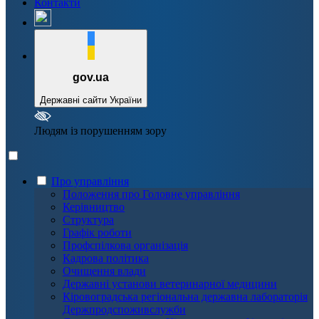
Контакти
gov.ua
Державні сайти України
Людям із порушенням зору
Про управління
Положення про Головне управління
Керівництво
Структура
Графік роботи
Профспілкова організація
Кадрова політика
Очищення влади
Державні установи ветеринарної медицини
Кіровоградська регіональна державна лабораторія
Держпродспоживслужби