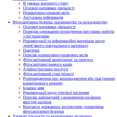
В умовах воєнного стану
Основні напрямки діяльністі
Нормативно-правові акти
Актуальна інформація
Фітосанітарна безпека, насінництво та розсадництво
Основні напрямки діяльності
Порядок одержання посвідчення про право роботи
з пестицидами
Рекомендації та інформаційні матеріали щодо
дерев’яного пакувального матеріалу
Пам'ятки
Перелік нормативно-правових актів
Фітосанітарний моніторинг та прогноз
Фітосанітарні вимоги країн
Адміністративні послуги
Фітосанітарний стан області
Розпорядження про запровадження або скасування
карантинного режиму
Бланки заяв
Рекомендації щодо торгівлі насінням
Перелік лабораторій з визначення посівних
якостей насіння
Контакти державних інспекторів управління
фітосанітарної безпеки
Харчові продукти та ветеринарна медицина