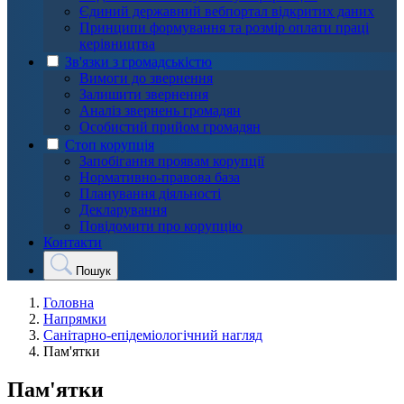
Єдиний державний вебпортал відкритих даних
Принципи формування та розмір оплати праці
керівництва
Зв'язки з громадськістю
Вимоги до звернення
Залишити звернення
Аналіз звернень громадян
Особистий прийом громадян
Стоп корупція
Запобігання проявам корупції
Нормативно-правова база
Планування діяльності
Декларування
Повідомити про корупцію
Контакти
Пошук
Головна
Напрямки
Санітарно-епідеміологічний нагляд
Пам'ятки
Пам'ятки