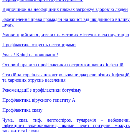
Відпочинок на неофіційних пляжах загрожує здоров’ю людей
Забезпечення права громадян на захист від шкідливого впливу
шуму
Умови прийняття дитячих наметових містечок в експлуатацію
Профілактика отруєнь пестицидами
Увага! Кліщі на полюванні!
Основні правила профілактики гострих кишкових інфекцій
Стихійна торгівля - неконтрольоване джерело різних інфекцій
та харчових отруєнь населення
Рекомендації з профілактики ботулізму
Профілактика вірусного гепатиту А
Профілактика сказу
Чума, сказ, тиф, лептоспіроз, туляремія – небезпечні
інфекційні захворювання, якими через гризунів можуть
заражатися і люди