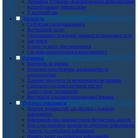
Державна установа «Кіровоградська фітосанітарна
випробувальна лабораторія»
У воєнний час
Діяльність
Суб'єктам господарювання
Внутрішній аудит
Оцінювання службової діяльності посадових осіб
Закупівлі
Плани та звіти про виконання
Система енергетичного менеджменту
Напрямки
Контроль за цінами
Фітосанітарна безпека, насінництво та
розсадництво
Харчові продукти та ветеринарна медицина
Санітарно-епідеміологічний нагляд
Захист прав споживачів
Реєстрація сільськогосподарської техніки
Публічна інформація
Перелік відомостей, що містять службову
інформацію
Інформація про використання бюджетних коштів
Про стан розгляду запитів на публічну інформацію
Доступ до публічної інформації
Подати запит на публічну інформацію