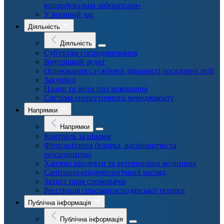
випробувальна лабораторія»
У воєнний час
Діяльність
Діяльність
Суб'єктам господарювання
Внутрішній аудит
Оцінювання службової діяльності посадових осіб
Закупівлі
Плани та звіти про виконання
Система енергетичного менеджменту
Напрямки
Напрямки
Контроль за цінами
Фітосанітарна безпека, насінництво та
розсадництво
Харчові продукти та ветеринарна медицина
Санітарно-епідеміологічний нагляд
Захист прав споживачів
Реєстрація сільськогосподарської техніки
Публічна інформація
Публічна інформація