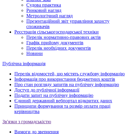
Судова практика
Ринковий нагляд
Метрологічний нагляд
Презентаційний звіт управління захисту
споживачів
Реєстрація сільськогосподарської техніки
Перелік нормативно-правових актів
Графік прийому документів
Перелік необхідних документів
Новини
Публічна інформація
Перелік відомостей, що містять службову інформацію
Інформація про використання бюджетних коштів
Про стан розгляду запитів на публічну інформацію
Доступ до публічної інформації
Подати запит на публічну інформацію
Єдиний державний вебпортал відкритих даних
Принципи формування та розмір оплати праці
керівництва
Зв'язки з громадськістю
Вимоги до звернення