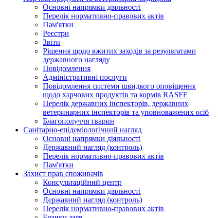
Основні напрямки діяльності
Перелік нормативно-правових актів
Пам'ятки
Реєстри
Звіти
Рішення щодо вжитих заходів за результатами
державного нагляду
Повідомлення
Адміністративні послуги
Повідомлення системи швидкого оповіщення
щодо харчових продуктів та кормів RASFF
Перелік державних інспекторів, державних
ветеринарних інспекторів та уповноважених осіб
Благополуччя тварин
Санітарно-епідеміологічний нагляд
Основні напрямки діяльності
Державний нагляд (контроль)
Перелік нормативно-правових актів
Пам'ятки
Захист прав споживачів
Консультаційний центр
Основні напрямки діяльності
Державний нагляд (контроль)
Перелік нормативно-правових актів
Бланки заяв