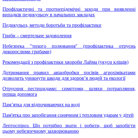
Профілактичні та протиепідемічні заходи при виявленні
випадків педикульозу в начальних закладах
Педикульоз, методи боротьби та профілактики
Гриби – смертельне задоволення
Небезпека "тихого полювання" (профілактика отруєнь
дикорослими грибами)
Рекомендації з профілактики хвороби Лайма (укуси кліщів)
Дотримання правил авіаобробки посівів агрохімікатами
дозволить уникнути шкоди для здоров’я людей та екології
Отруєння пестицидами: симптоми, шляхи потрапляння,
перша допомога
Пам’ятка для відпочиваючих на воді
Пам'ятка про запобігання сонячним і тепловим ударам у дітей
Лептоспіроз. Що потрібно знати і робити, щоб запобігти
цьому небезпечному захворюванню