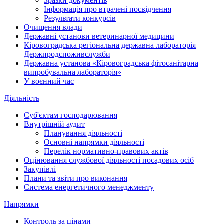
Зразки документів
Інформація про втрачені посвідчення
Результати конкурсів
Очищення влади
Державні установи ветеринарної медицини
Кіровоградська регіональна державна лабораторія
Держпродспоживслужби
Державна установа «Кіровоградська фітосанітарна
випробувальна лабораторія»
У воєнний час
Діяльність
Суб'єктам господарювання
Внутрішній аудит
Планування діяльності
Основні напрямки діяльності
Перелік нормативно-правових актів
Оцінювання службової діяльності посадових осіб
Закупівлі
Плани та звіти про виконання
Система енергетичного менеджменту
Напрямки
Контроль за цінами