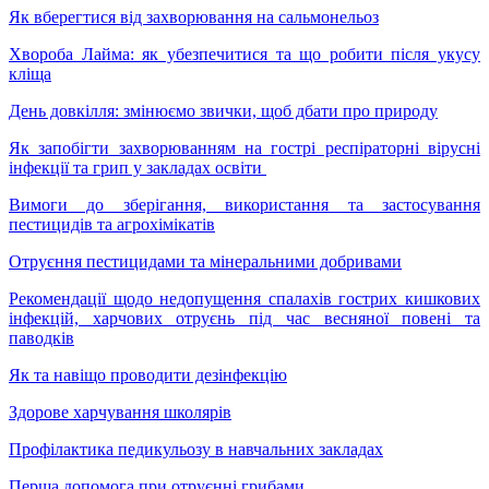
Як вберегтися від захворювання на сальмонельоз
Хвороба Лайма: як убезпечитися та що робити після укусу
кліща
День довкілля: змінюємо звички, щоб дбати про природу
Як запобігти захворюванням на гострі респіраторні вірусні
інфекції та грип у закладах освіти
Вимоги до зберігання, використання та застосування
пестицидів та агрохімікатів
Отруєння пестицидами та мінеральними добривами
Рекомендації щодо недопущення спалахів гострих кишкових
інфекцій, харчових отруєнь під час весняної повені та
паводків
Як та навіщо проводити дезінфекцію
Здорове харчування школярів
Профілактика педикульозу в навчальних закладах
Перша допомога при отруєнні грибами