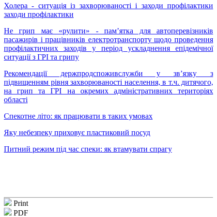
Холера - ситуація із захворюваності і заходи профілактики
заходи профілактики
Не грип має «рулити» - пам’ятка для автоперевізників
пасажирів і працівників електротранспорту щодо проведення
профілактичних заходів у період ускладнення епідемічної
ситуації з ГРІ та грипу
Рекомендації держпродспоживслужби у зв’язку з
підвищенням рівня захворюваності населення, в т.ч. дитячого,
на грип та ГРІ на окремих адміністративних територіях
області
Спекотне літо: як працювати в таких умовах
Яку небезпеку приховує пластиковий посуд
Питний режим під час спеки: як втамувати спрагу
Print
PDF