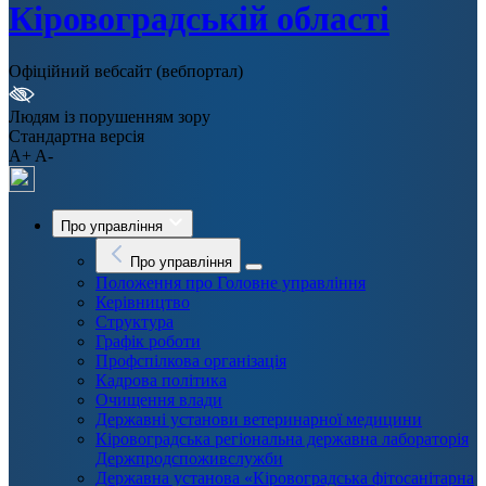
Кіровоградській області
Офіційний вебсайт (вебпортал)
Людям із порушенням зору
Стандартна версія
A+
A-
Про управління
Про управління
Положення про Головне управління
Керівництво
Структура
Графік роботи
Профспілкова організація
Кадрова політика
Очищення влади
Державні установи ветеринарної медицини
Кіровоградська регіональна державна лабораторія
Держпродспоживслужби
Державна установа «Кіровоградська фітосанітарна