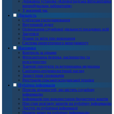
Державна установа «Кіровоградська фітосанітарна
випробувальна лабораторія»
У воєнний час
Діяльність
Суб'єктам господарювання
Внутрішній аудит
Оцінювання службової діяльності посадових осіб
Закупівлі
Плани та звіти про виконання
Система енергетичного менеджменту
Напрямки
Контроль за цінами
Фітосанітарна безпека, насінництво та
розсадництво
Харчові продукти та ветеринарна медицина
Санітарно-епідеміологічний нагляд
Захист прав споживачів
Реєстрація сільськогосподарської техніки
Публічна інформація
Перелік відомостей, що містять службову
інформацію
Інформація про використання бюджетних коштів
Про стан розгляду запитів на публічну інформацію
Доступ до публічної інформації
Подати запит на публічну інформацію