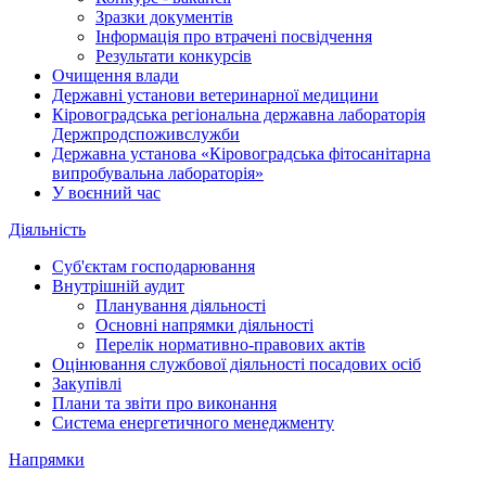
Зразки документів
Інформація про втрачені посвідчення
Результати конкурсів
Очищення влади
Державні установи ветеринарної медицини
Кіровоградська регіональна державна лабораторія
Держпродспоживслужби
Державна установа «Кіровоградська фітосанітарна
випробувальна лабораторія»
У воєнний час
Діяльність
Суб'єктам господарювання
Внутрішній аудит
Планування діяльності
Основні напрямки діяльності
Перелік нормативно-правових актів
Оцінювання службової діяльності посадових осіб
Закупівлі
Плани та звіти про виконання
Система енергетичного менеджменту
Напрямки