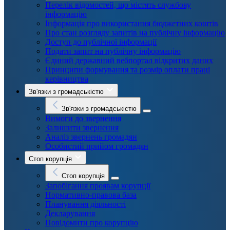
Перелік відомостей, що містять службову
інформацію
Інформація про використання бюджетних коштів
Про стан розгляду запитів на публічну інформацію
Доступ до публічної інформації
Подати запит на публічну інформацію
Єдиний державний вебпортал відкритих даних
Принципи формування та розмір оплати праці
керівництва
Зв'язки з громадськістю
Зв'язки з громадськістю
Вимоги до звернення
Залишити звернення
Аналіз звернень громадян
Особистий прийом громадян
Стоп корупція
Стоп корупція
Запобігання проявам корупції
Нормативно-правова база
Планування діяльності
Декларування
Повідомити про корупцію