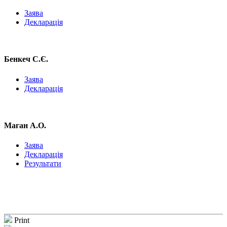
Заява
Декларація
Бенкеч С.Є.
Заява
Декларація
Маган А.О.
Заява
Декларація
Результати
Print