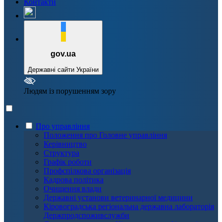
Контакти
gov.ua
Державні сайти України
Людям із порушенням зору
Про управління
Положення про Головне управління
Керівництво
Структура
Графік роботи
Профспілкова організація
Кадрова політика
Очищення влади
Державні установи ветеринарної медицини
Кіровоградська регіональна державна лабораторія
Держпродспоживслужби