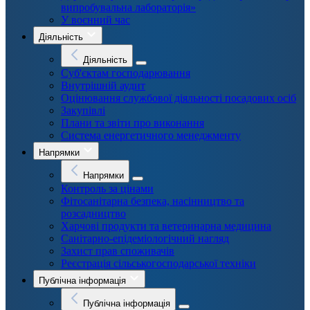
випробувальна лабораторія»
У воєнний час
Діяльність
Діяльність
Суб'єктам господарювання
Внутрішній аудит
Оцінювання службової діяльності посадових осіб
Закупівлі
Плани та звіти про виконання
Система енергетичного менеджменту
Напрямки
Напрямки
Контроль за цінами
Фітосанітарна безпека, насінництво та
розсадництво
Харчові продукти та ветеринарна медицина
Санітарно-епідеміологічний нагляд
Захист прав споживачів
Реєстрація сільськогосподарської техніки
Публічна інформація
Публічна інформація