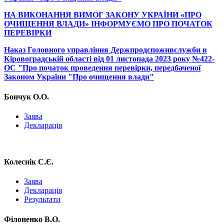
НА ВИКОНАННЯ ВИМОГ ЗАКОНУ УКРАЇНИ «ПРО
ОЧИЩЕННЯ ВЛАДИ» ІНФОРМУЄМО ПРО ПОЧАТОК
ПЕРЕВІРКИ
Наказ Головного управління Держпродспоживслужби в
Кіровоградській області від 01 листопада 2023 року №422-
ОС "Про початок проведення перевірки, передбаченої
Законом України "Про очищення влади"
Бончук О.О.
Заява
Декларація
Колеснік С.Є.
Заява
Декларація
Результати
Філоненко В.О.