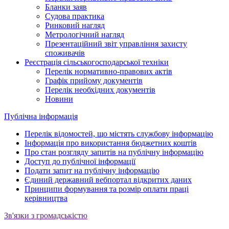
Бланки заяв
Судова практика
Ринковий нагляд
Метрологічний нагляд
Презентаційний звіт управління захисту
споживачів
Реєстрація сільськогосподарської техніки
Перелік нормативно-правових актів
Графік прийому документів
Перелік необхідних документів
Новини
Публічна інформація
Перелік відомостей, що містять службову інформацію
Інформація про використання бюджетних коштів
Про стан розгляду запитів на публічну інформацію
Доступ до публічної інформації
Подати запит на публічну інформацію
Єдиний державний вебпортал відкритих даних
Принципи формування та розмір оплати праці
керівництва
Зв'язки з громадськістю