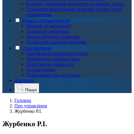
Єдиний державний вебпортал відкритих даних
Принципи формування та розмір оплати праці
керівництва
Зв'язки з громадськістю
Вимоги до звернення
Залишити звернення
Аналіз звернень громадян
Особистий прийом громадян
Стоп корупція
Запобігання проявам корупції
Нормативно-правова база
Планування діяльності
Декларування
Повідомити про корупцію
Контакти
Пошук
Головна
Про управління
Журбенко Р.І.
Журбенко Р.І.