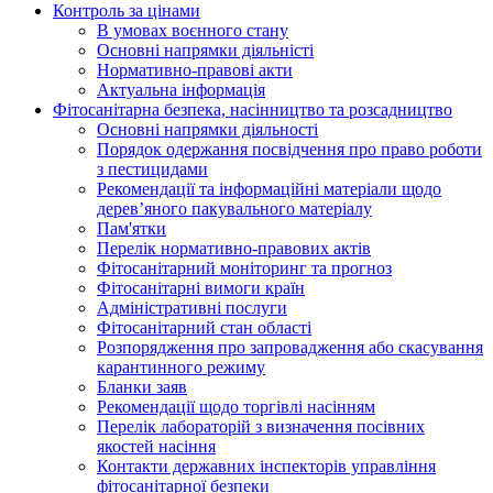
Контроль за цінами
В умовах воєнного стану
Основні напрямки діяльністі
Нормативно-правові акти
Актуальна інформація
Фітосанітарна безпека, насінництво та розсадництво
Основні напрямки діяльності
Порядок одержання посвідчення про право роботи
з пестицидами
Рекомендації та інформаційні матеріали щодо
дерев’яного пакувального матеріалу
Пам'ятки
Перелік нормативно-правових актів
Фітосанітарний моніторинг та прогноз
Фітосанітарні вимоги країн
Адміністративні послуги
Фітосанітарний стан області
Розпорядження про запровадження або скасування
карантинного режиму
Бланки заяв
Рекомендації щодо торгівлі насінням
Перелік лабораторій з визначення посівних
якостей насіння
Контакти державних інспекторів управління
фітосанітарної безпеки