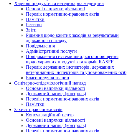
Харчові продукти та ветеринарна медицина
Основні напрямки діяльності
Перелік нормативно-правових актів
Пам'ятки
Реєстри
Звіти
Рішення щодо вжитих заходів за результатами
державного нагляду
Повідомлення
Адміністративні послуги
Повідомлення системи швидкого оповіщення
щодо харчових продуктів та кормів RASFF
Перелік державних інспекторів, державних
ветеринарних інспекторів та уповноважених осіб
Благополуччя тварин
Санітарно-епідеміологічний нагляд
Основні напрямки діяльності
Державний нагляд (контроль)
Перелік нормативно-правових актів
Пам'ятки
Захист прав споживачів
Консультаційний центр
Основні напрямки діяльності
Державний нагляд (контроль)
Перелік нормативно-правових актів