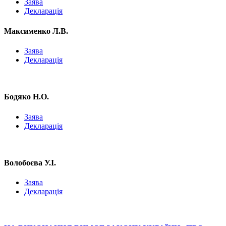
Заява
Декларація
Максименко Л.В.
Заява
Декларація
Бодяко Н.О.
Заява
Декларація
Волобоєва У.І.
Заява
Декларація