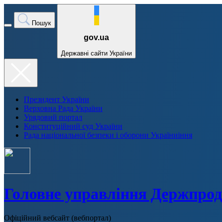
Пошук
gov.ua
Державні сайти України
Президент України
Верховна Рада України
Урядовий портал
Конституційний суд України
Рада національної безпеки і оборони Україниіння
Головне управління Держпрод
Офіційний вебсайт (вебпортал)