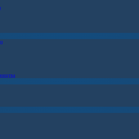
о
ію
вництва