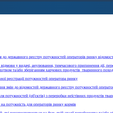
 державного реєстру потужностей операторів ринку відомост
мови у видачі, анулювання, тимчасового припинення дії, пере
бництвом та/або зберіганням харчових продуктів тваринного похо
ї реєстрації потужностей оператора ринку
 змін до відомостей державного реєстру потужностей операто
отужностей (об'єктів) з переробки неїстівних продуктів тва
 потужність для операторів ринку кормів
і використовуються на будь-якій стадії виробництва та/або об