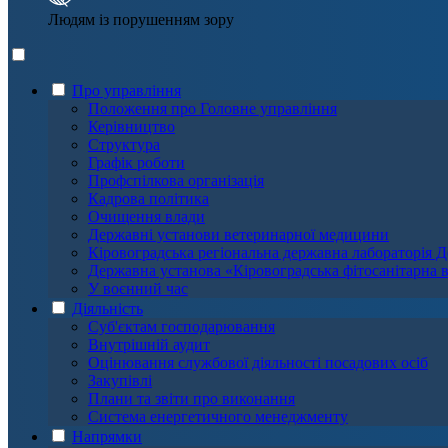
Людям із порушенням зору
Про управління
Положення про Головне управління
Керівництво
Структура
Графік роботи
Профспілкова організація
Кадрова політика
Очищення влади
Державні установи ветеринарної медицини
Кіровоградська регіональна державна лабораторі
Державна установа «Кіровоградська фітосанітарна 
У воєнний час
Діяльність
Суб'єктам господарювання
Внутрішній аудит
Оцінювання службової діяльності посадових осіб
Закупівлі
Плани та звіти про виконання
Система енергетичного менеджменту
Напрямки