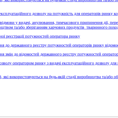
плуатаційного дозволу на потужність для операторів ринку ко
, відмови у видачі, анулювання, тимчасового припинення дії, пе
бництвом та/або зберіганням харчових продуктів тваринного пох
 реєстрації потужностей оператора ринку
 до державного реєстру потужностей операторів ринку відомо
змін до відомостей державного реєстру потужностей оператор
 оператором ринку з видачі експлуатаційного дозволу для про
 використовуються на будь-якій стадії виробництва та/або обі