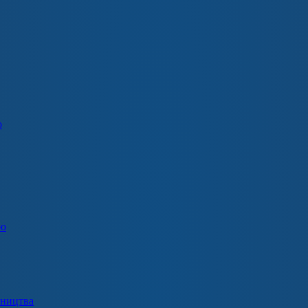
о
ію
вництва