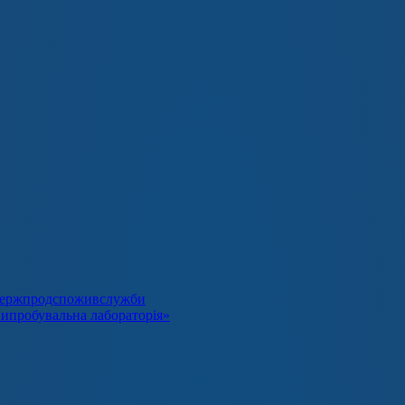
я Держпродспоживслужби
випробувальна лабораторія»