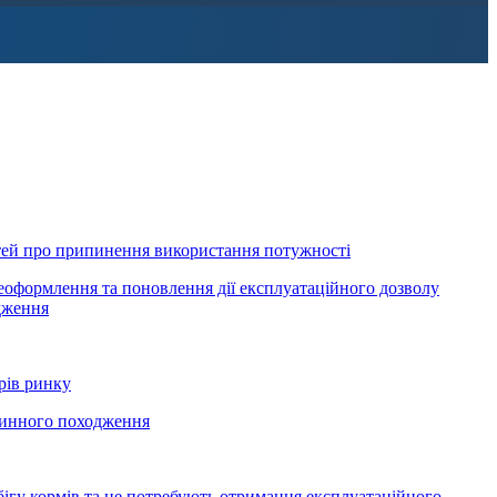
ей про припинення використання потужності
оформлення та поновлення дії експлуатаційного дозволу
дження
рів ринку
ринного походження
ігу кормів та не потребують отримання експлуатаційного