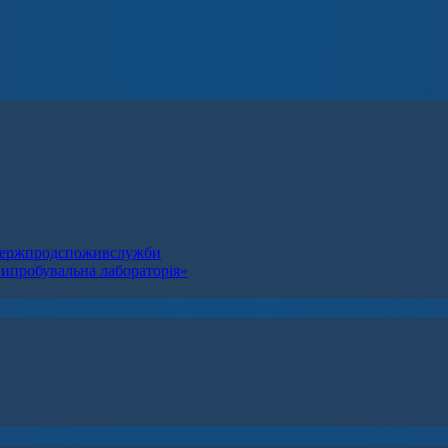
я Держпродспоживслужби
випробувальна лабораторія»