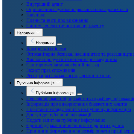
Внутрішній аудит
Оцінювання службової діяльності посадових осіб
Закупівлі
Плани та звіти про виконання
Система енергетичного менеджменту
Напрямки
Напрямки
Контроль за цінами
Фітосанітарна безпека, насінництво та розсадництв
Харчові продукти та ветеринарна медицина
Санітарно-епідеміологічний нагляд
Захист прав споживачів
Реєстрація сільськогосподарської техніки
Публічна інформація
Публічна інформація
Перелік відомостей, що містять службову інформац
Інформація про використання бюджетних коштів
Про стан розгляду запитів на публічну інформацію
Доступ до публічної інформації
Подати запит на публічну інформацію
Єдиний державний вебпортал відкритих даних
Принципи формування та розмір оплати праці кері