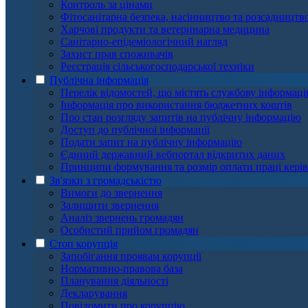
Контроль за цінами
Фітосанітарна безпека, насінництво та розсадництв
Харчові продукти та ветеринарна медицина
Санітарно-епідеміологічний нагляд
Захист прав споживачів
Реєстрація сільськогосподарської техніки
Публічна інформація
Перелік відомостей, що містять службову інформац
Інформація про використання бюджетних коштів
Про стан розгляду запитів на публічну інформацію
Доступ до публічної інформації
Подати запит на публічну інформацію
Єдиний державний вебпортал відкритих даних
Принципи формування та розмір оплати праці кері
Зв'язки з громадськістю
Вимоги до звернення
Залишити звернення
Аналіз звернень громадян
Особистий прийом громадян
Стоп корупція
Запобігання проявам корупції
Нормативно-правова база
Планування діяльності
Декларування
Повідомити про корупцію