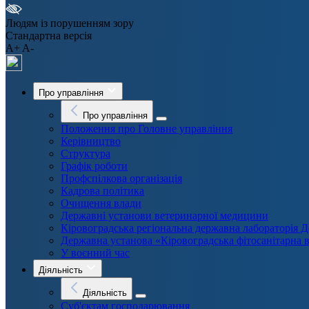
Людям із порушенням зору
Стандартна версія
A+
A-
Про управління
Про управління
Положення про Головне управління
Керівництво
Структура
Графік роботи
Профспілкова організація
Кадрова політика
Очищення влади
Державні установи ветеринарної медицини
Кіровоградська регіональна державна лабораторі
Державна установа «Кіровоградська фітосанітарна 
У воєнний час
Діяльність
Діяльність
Суб'єктам господарювання