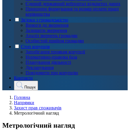
Єдиний державний вебпортал відкритих даних
Принципи формування та розмір оплати праці
керівництва
Зв'язки з громадськістю
Вимоги до звернення
Залишити звернення
Аналіз звернень громадян
Особистий прийом громадян
Стоп корупція
Запобігання проявам корупції
Нормативно-правова база
Планування діяльності
Декларування
Повідомити про корупцію
Контакти
Пошук
Головна
Напрямки
Захист прав споживачів
Метрологічний нагляд
Метрологічний нагляд