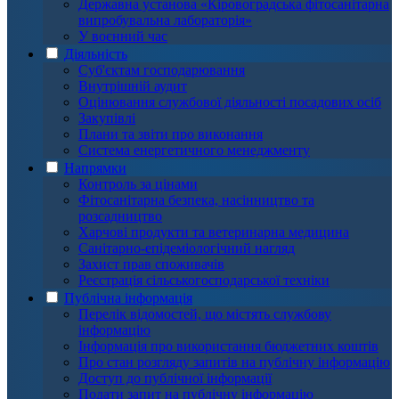
Державна установа «Кіровоградська фітосанітарна
випробувальна лабораторія»
У воєнний час
Діяльність
Суб'єктам господарювання
Внутрішній аудит
Оцінювання службової діяльності посадових осіб
Закупівлі
Плани та звіти про виконання
Система енергетичного менеджменту
Напрямки
Контроль за цінами
Фітосанітарна безпека, насінництво та
розсадництво
Харчові продукти та ветеринарна медицина
Санітарно-епідеміологічний нагляд
Захист прав споживачів
Реєстрація сільськогосподарської техніки
Публічна інформація
Перелік відомостей, що містять службову
інформацію
Інформація про використання бюджетних коштів
Про стан розгляду запитів на публічну інформацію
Доступ до публічної інформації
Подати запит на публічну інформацію