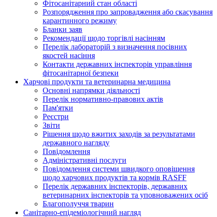
Фітосанітарний стан області
Розпорядження про запровадження або скасування
карантинного режиму
Бланки заяв
Рекомендації щодо торгівлі насінням
Перелік лабораторій з визначення посівних
якостей насіння
Контакти державних інспекторів управління
фітосанітарної безпеки
Харчові продукти та ветеринарна медицина
Основні напрямки діяльності
Перелік нормативно-правових актів
Пам'ятки
Реєстри
Звіти
Рішення щодо вжитих заходів за результатами
державного нагляду
Повідомлення
Адміністративні послуги
Повідомлення системи швидкого оповіщення
щодо харчових продуктів та кормів RASFF
Перелік державних інспекторів, державних
ветеринарних інспекторів та уповноважених осіб
Благополуччя тварин
Санітарно-епідеміологічний нагляд