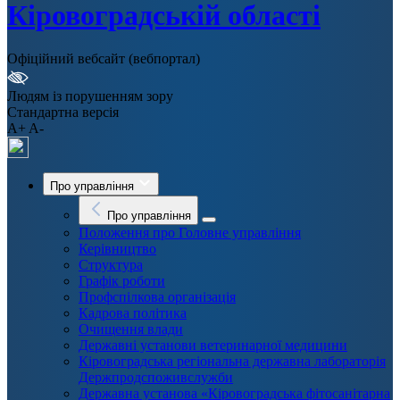
Кіровоградській області
Офіційний вебсайт (вебпортал)
Людям із порушенням зору
Стандартна версія
A+
A-
Про управління
Про управління
Положення про Головне управління
Керівництво
Структура
Графік роботи
Профспілкова організація
Кадрова політика
Очищення влади
Державні установи ветеринарної медицини
Кіровоградська регіональна державна лабораторія
Держпродспоживслужби
Державна установа «Кіровоградська фітосанітарна