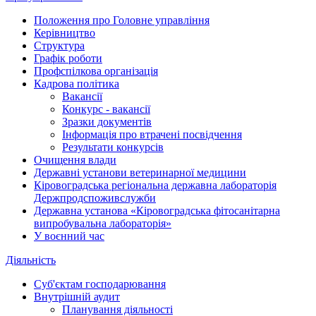
Положення про Головне управління
Керівництво
Структура
Графік роботи
Профспілкова організація
Кадрова політика
Вакансії
Конкурс - вакансії
Зразки документів
Інформація про втрачені посвідчення
Результати конкурсів
Очищення влади
Державні установи ветеринарної медицини
Кіровоградська регіональна державна лабораторія
Держпродспоживслужби
Державна установа «Кіровоградська фітосанітарна
випробувальна лабораторія»
У воєнний час
Діяльність
Суб'єктам господарювання
Внутрішній аудит
Планування діяльності