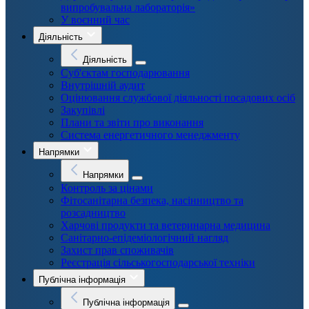
випробувальна лабораторія»
У воєнний час
Діяльність
Діяльність
Суб'єктам господарювання
Внутрішній аудит
Оцінювання службової діяльності посадових осіб
Закупівлі
Плани та звіти про виконання
Система енергетичного менеджменту
Напрямки
Напрямки
Контроль за цінами
Фітосанітарна безпека, насінництво та
розсадництво
Харчові продукти та ветеринарна медицина
Санітарно-епідеміологічний нагляд
Захист прав споживачів
Реєстрація сільськогосподарської техніки
Публічна інформація
Публічна інформація