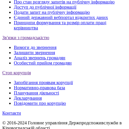
Про стан розгляду запитів на публічну інформацію
Доступ до публічної інформації
Подати запит на публічну інформацію
Єдиний державний вебпортал відкритих даних
Принципи формування та розмір оплати праці
керівництва
Зв'язки з громадськістю
Вимоги до звернення
Залишити звернення
Аналіз звернень громадян
Особистий прийом громадян
Стоп корупція
Запобігання проявам корупції
Нормативно-правова база
Планування діяльності
Декларування
Повідомити про корупцію
Контакти
© 2016-2024 Головне управління Держпродспоживслужби в
Кіровоградській області.