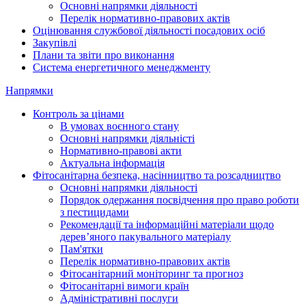
Основні напрямки діяльності
Перелік нормативно-правових актів
Оцінювання службової діяльності посадових осіб
Закупівлі
Плани та звіти про виконання
Система енергетичного менеджменту
Напрямки
Контроль за цінами
В умовах воєнного стану
Основні напрямки діяльністі
Нормативно-правові акти
Актуальна інформація
Фітосанітарна безпека, насінництво та розсадництво
Основні напрямки діяльності
Порядок одержання посвідчення про право роботи
з пестицидами
Рекомендації та інформаційні матеріали щодо
дерев’яного пакувального матеріалу
Пам'ятки
Перелік нормативно-правових актів
Фітосанітарний моніторинг та прогноз
Фітосанітарні вимоги країн
Адміністративні послуги