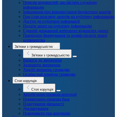
Перелік відомостей, що містять службову
інформацію
Інформація про використання бюджетних коштів
Про стан розгляду запитів на публічну інформацію
Доступ до публічної інформації
Подати запит на публічну інформацію
Єдиний державний вебпортал відкритих даних
Принципи формування та розмір оплати праці
керівництва
Зв'язки з громадськістю
Зв'язки з громадськістю
Вимоги до звернення
Залишити звернення
Аналіз звернень громадян
Особистий прийом громадян
Стоп корупція
Стоп корупція
Запобігання проявам корупції
Нормативно-правова база
Планування діяльності
Декларування
Повідомити про корупцію