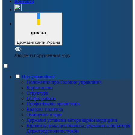
Контакти
gov.ua
Державні сайти України
Людям із порушенням зору
Про управління
Положення про Головне управління
Керівництво
Структура
Графік роботи
Профспілкова організація
Кадрова політика
Очищення влади
Державні установи ветеринарної медицини
Кіровоградська регіональна державна лабораторія
Держпродспоживслужби